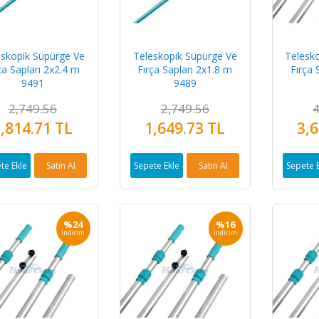
eskopik Süpürge Ve
Teleskopik Süpürge Ve
Telesk
ça Sapları 2x2.4 m
Fırça Sapları 2x1.8 m
Fırça 
9491
9489
2,749.56
2,749.56
4
,814.71 TL
1,649.73 TL
3,6
te Ekle
Satın Al
Sepete Ekle
Satın Al
Sepete 
%24
%16
indirim
indirim