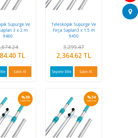
opik Süpürge Ve
Teleskopik Süpürge Ve
Sapları 3 x 2 m
Fırça Sapları3 x 1.5 m
9460
9450
,674.24
3,299.47
84.40 TL
2,364.62 TL
Ekle
Satın Al
Sepete Ekle
Satın Al
%30
%34
indirim
indirim