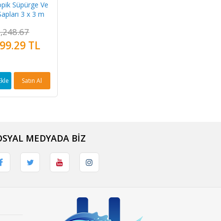
opik Süpürge Ve
Sapları 3 x 3 m
,248.67
99.29 TL
Ekle
Satın Al
OSYAL MEDYADA BİZ