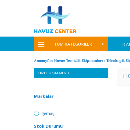
TÜM KATEGORİLER
Havu
Anasayfa
»
Havuz Temizlik Ekipmanları
»
Teleskopik Sü
HIZLI ERİŞİM-MENÜ
Ü
Markalar
gemaş
Stok Durumu