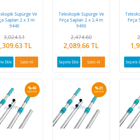
eskopik Süpürge Ve
Teleskopik Süpürge Ve
Telesk
ça Sapları 2 x 3 m
Fırça Sapları 2 x 2.4 m
Fırça 
9440
9490
3,024.51
2,474.60
2
,309.63 TL
2,089.66 TL
1,9
te Ekle
Satın Al
Sepete Ekle
Satın Al
Sepete 
%40
%21
indirim
indirim