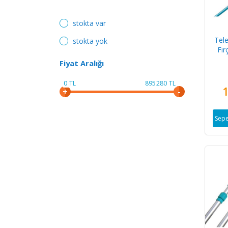
stokta var
Tel
stokta yok
Fır
Fiyat Aralığı
0
TL
895280
TL
1
Sepe