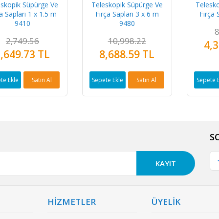
eskopik Süpürge Ve
Teleskopik Süpürge Ve
Telesk
a Sapları 1 x 1.5 m
Fırça Sapları 3 x 6 m
Fırça 
9410
9480
8
2,749.56
10,998.22
4,3
,649.73 TL
8,688.59 TL
te Ekle
Satın Al
Sepete Ekle
Satın Al
Sepete 
S
KAYIT
HİZMETLER
ÜYELİK