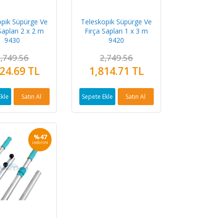
opik Süpürge Ve
Teleskopik Süpürge Ve
Sapları 2 x 2 m
Fırça Sapları 1 x 3 m
9430
9420
,749.56
2,749.56
24.69 TL
1,814.71 TL
Ekle
Satın Al
Sepete Ekle
Satın Al
%47
indirim