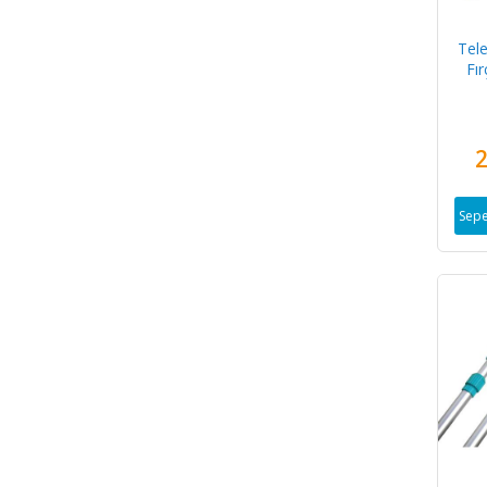
Tel
Fır
2
Sepe