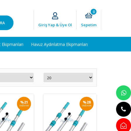
0
RA
Giriş Yap & Üye Ol
Sepetim
t Ekipmanları
Havuz Aydınlatma Ekipmanları
%21
%28
indirim
indirim