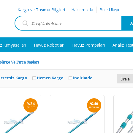
Kargo ve Taşıma Bilgileri
Hakkımızda
Bize Ulaşın
A
z Kimyasalları
Havuz Robotları
Havuz Pompaları
Analiz Tes
pürge Ve Fırça Sapları
cretsiz Kargo
Hemen Kargo
İndirimde
%34
%40
indirim
indirim