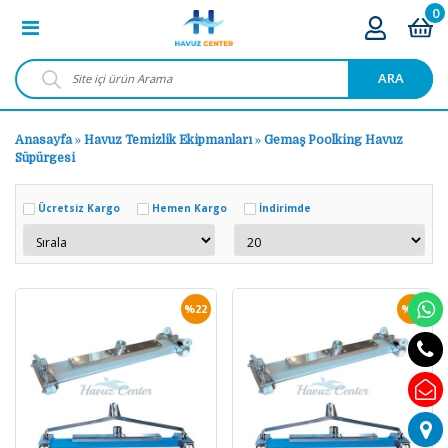
0
ARA
Anasayfa
»
Havuz Temizlik Ekipmanları
»
Gemaş Poolking Havuz
Süpürgesi
Ücretsiz Kargo
Hemen Kargo
İndirimde
%22
%39