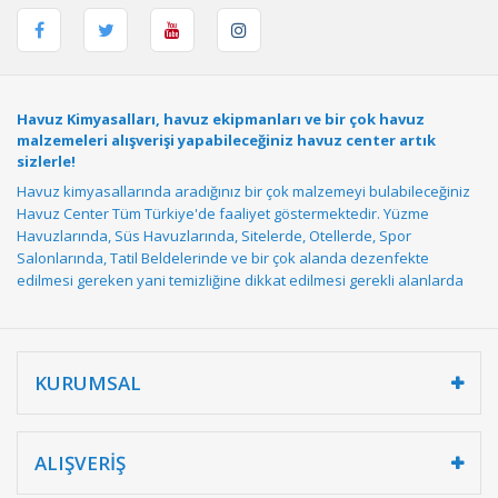
Havuz Kimyasalları, havuz ekipmanları ve bir çok havuz
malzemeleri alışverişi yapabileceğiniz havuz center artık
sizlerle!
Havuz kimyasallarında aradığınız bir çok malzemeyi bulabileceğiniz
Havuz Center Tüm Türkiye'de faaliyet göstermektedir. Yüzme
Havuzlarında, Süs Havuzlarında, Sitelerde, Otellerde, Spor
Salonlarında, Tatil Beldelerinde ve bir çok alanda dezenfekte
edilmesi gereken yani temizliğine dikkat edilmesi gerekli alanlarda
Havuz Kimyasalları
kullanılmaktadırlar.
Toz Klor
(Granül Klor), Tablet
Klor, Sıvı Klor, Toz Ph Düşürücü, Sıvı Ph Düşürücü, Sıvı Ph Yükseltici,
Yosun Önleyici, Çöktürücü ve Yükseltici, Parlatıcı ve Sürekli
Temizleyici, Kış Bakım Ürünleri, Ayak Mantar Önleyici, İyon Tutucu ve
KURUMSAL
bir çok havuz kimyasallarını sizlere kredi kartı ve havale ödeme
seçenekleriyle istanbul içi araç sevkiyatımız istanbul dışı ambar
taşımacılığı ve kargo ile ayağınıza kadar gönderiyoruz.
ALIŞVERİŞ
Havuz Robotları havuz içi temizliğinde önemli rol oynarlar. Havuz
robotu depolama haznesi ve güçlü motorları ile oldukça etkilidir.