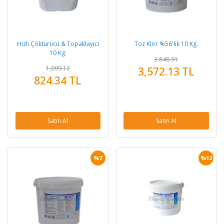
Hızlı Çöktürücü & Topaklayıcı
Toz Klor %56'lık 10 Kg.
10 Kg.
3,846.91
1,099.12
3,572.13 TL
824.34 TL
Satın Al
Satın Al
%7
%12