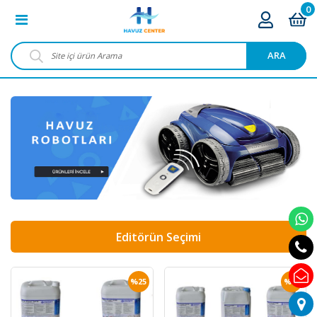
0
ARA
Editörün Seçimi
%25
%20