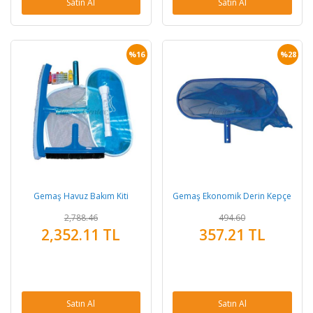
Satın Al
Satın Al
%16
%28
Gemaş Havuz Bakım Kiti
Gemaş Ekonomik Derin Kepçe
2,788.46
494.60
2,352.11 TL
357.21 TL
Satın Al
Satın Al