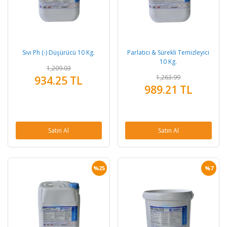
Sıvı Ph (-) Düşürücü 10 Kg.
Parlatıcı & Sürekli Temizleyici
10 Kg.
1,209.03
1,263.99
934.25 TL
989.21 TL
Satın Al
Satın Al
%25
%7