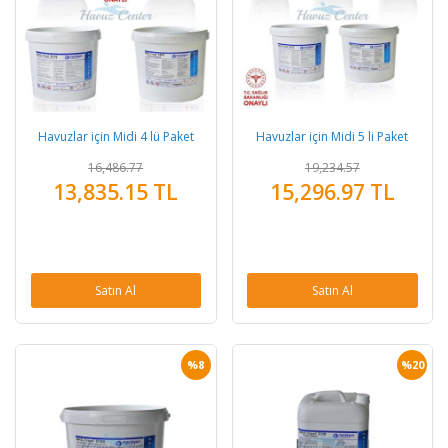
Havuzlar için Midi 4 lü Paket
Havuzlar için Midi 5 li Paket
16,486.77
19,234.57
13,835.15 TL
15,296.97 TL
Satın Al
Satın Al
%8
%20