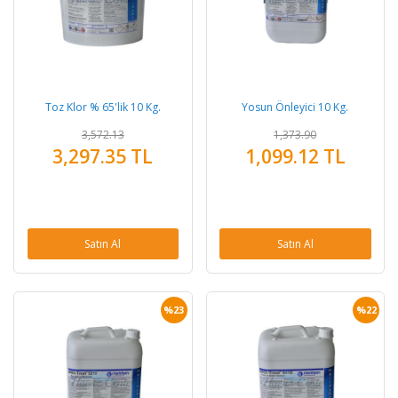
Toz Klor % 65'lik 10 Kg.
Yosun Önleyici 10 Kg.
3,572.13
1,373.90
3,297.35 TL
1,099.12 TL
Satın Al
Satın Al
%23
%22