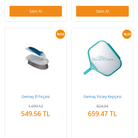
Satın Al
Satın Al
%50
%20
Gemaş El Fırçası
Gemaş Yüzey Kepçesi
1,099.12
824.34
549.56 TL
659.47 TL