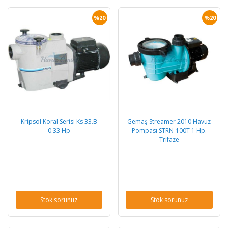
%20
%20
Kripsol Koral Serisi Ks 33.B
Gemaş Streamer 2010 Havuz
0.33 Hp
Pompası STRN-100T 1 Hp.
Trifaze
Stok sorunuz
Stok sorunuz