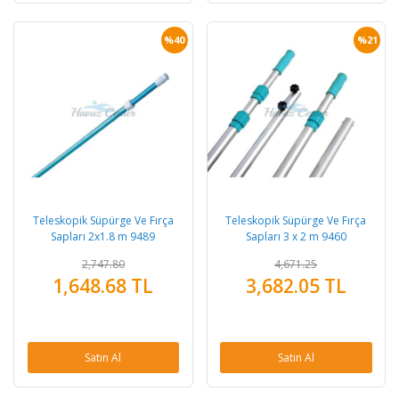
%40
%21
Teleskopik Süpürge Ve Fırça
Teleskopik Süpürge Ve Fırça
Sapları 2x1.8 m 9489
Sapları 3 x 2 m 9460
2,747.80
4,671.25
1,648.68 TL
3,682.05 TL
Satın Al
Satın Al