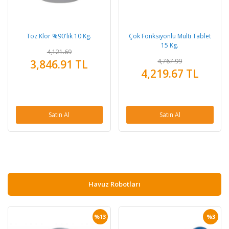
Toz Klor %90'lık 10 Kg.
Çok Fonksiyonlu Multi Tablet
15 Kg.
4,121.69
4,767.99
3,846.91 TL
4,219.67 TL
Satın Al
Satın Al
Havuz Robotları
%13
%3