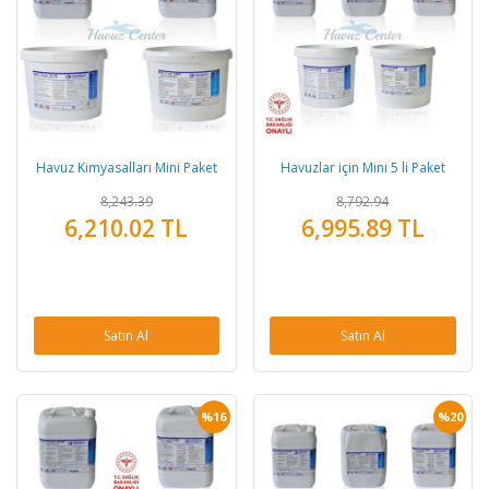
Havuz Kimyasalları Mini Paket
Havuzlar için Mini 5 li Paket
8,243.39
8,792.94
6,210.02 TL
6,995.89 TL
Satın Al
Satın Al
%16
%20