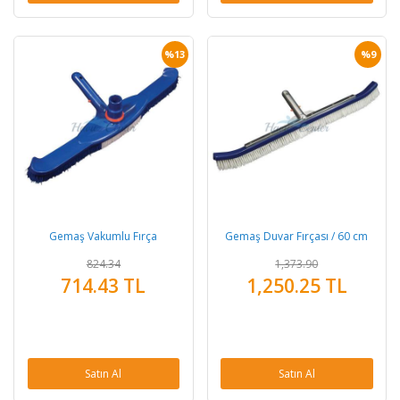
%13
%9
Gemaş Vakumlu Fırça
Gemaş Duvar Fırçası / 60 cm
824.34
1,373.90
714.43 TL
1,250.25 TL
Satın Al
Satın Al