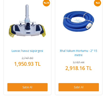
%29
%8
Luxvac havuz süpürgesi
İthal Vakum Hortumu - 2" 15
metre
2,747.80
3,187.44
1,950.93 TL
2,918.16 TL
Satın Al
Satın Al