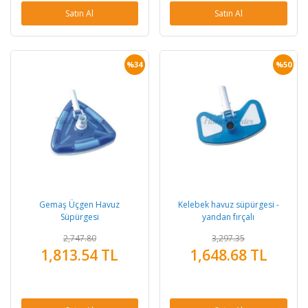
Satın Al
Satın Al
%34
%50
Gemaş Üçgen Havuz
Kelebek havuz süpürgesi -
Süpürgesi
yandan fırçalı
2,747.80
3,297.35
1,813.54 TL
1,648.68 TL