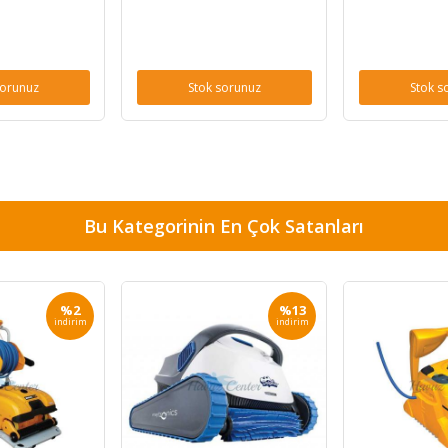
sorunuz
Stok sorunuz
Stok s
Bu Kategorinin En Çok Satanları
%2
%13
indirim
indirim