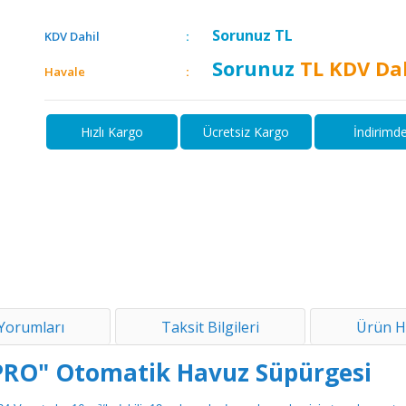
Sorunuz
TL
KDV Dahil
Sorunuz
TL KDV Da
Havale
Hızlı Kargo
Ücretsiz Kargo
İndirimd
Yorumları
Taksit Bilgileri
Ürün H
PRO" Otomatik Havuz Süpürgesi