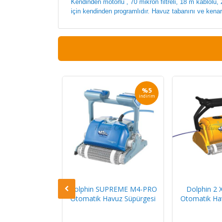
Kendinden motorlu , 70 mikron filtreli, 18 m kablolu,
için kendinden programlıdır. Havuz tabanını ve kenarlar
%13
%5
indirim
indirim
300i Otomatik
Dolphin SUPREME M4-PRO
Dolphin 2 
 Robotu
Otomatik Havuz Süpürgesi
Otomatik Ha