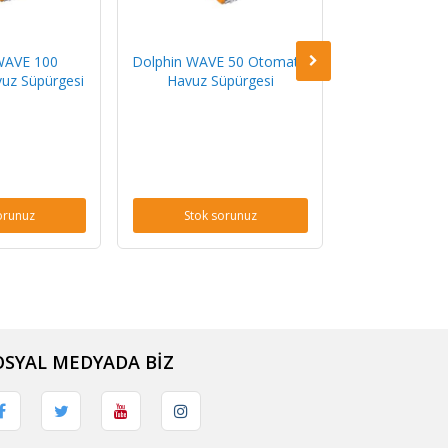
WAVE 100
Dolphin WAVE 50 Otomatik
Dolphin WAVE
uz Süpürgesi
Havuz Süpürgesi
Havuz Sü
orunuz
Stok sorunuz
Stok s
OSYAL MEDYADA BİZ