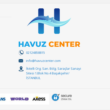
02124858815
info@havuzcenter.com
İkitelli Org. San. Bölg. Saraçlar Sanayi
Sitesi 1.Blok No.4 Başakşehir/
İSTANBUL