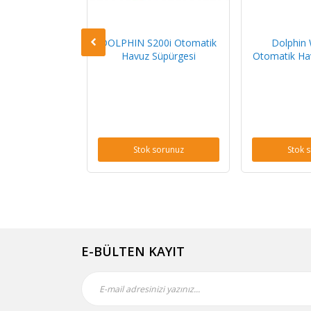
10 Otomatik
DOLPHIN S200i Otomatik
Dolphin
Süpürgesi
Havuz Süpürgesi
Otomatik Ha
sorunuz
Stok sorunuz
Stok 
E-BÜLTEN KAYIT