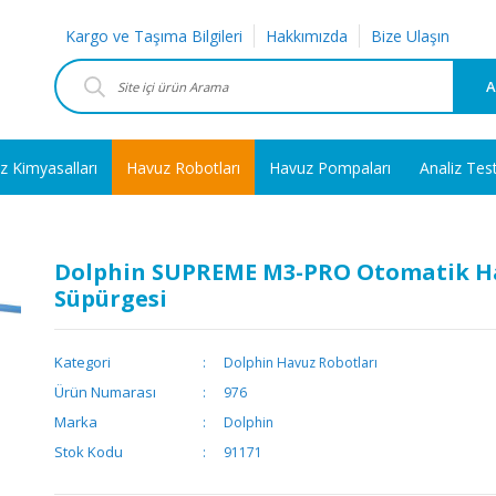
Kargo ve Taşıma Bilgileri
Hakkımızda
Bize Ulaşın
A
z Kimyasalları
Havuz Robotları
Havuz Pompaları
Analiz Tes
Dolphin SUPREME M3-PRO Otomatik H
Süpürgesi
Kategori
Dolphin Havuz Robotları
Ürün Numarası
976
Marka
Dolphin
Stok Kodu
91171