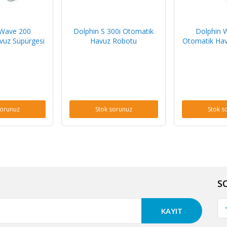
 Wave 200
Dolphin S 300i Otomatik
Dolphin 
vuz Süpürgesi
Havuz Robotu
Otomatik Hav
sorunuz
Stok sorunuz
Stok s
S
KAYIT