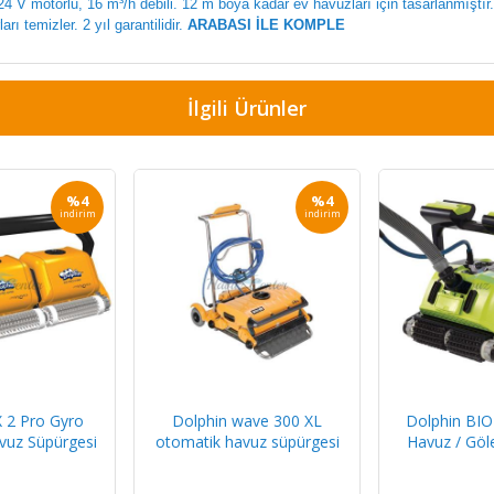
 24 V motorlu, 16 m³/h debili. 12 m boya kadar ev havuzları için tasarlanmıştır.
ı temizler. 2 yıl garantilidir.
ARABASI İLE KOMPLE
İlgili Ürünler
%4
%4
indirim
indirim
X 2 Pro Gyro
Dolphin wave 300 XL
Dolphin BIO
vuz Süpürgesi
otomatik havuz süpürgesi
Havuz / Göl