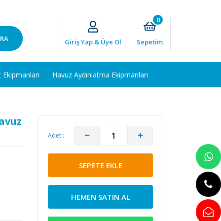
0
RA
Giriş Yap & Üye Ol
Sepetim
t Ekipmanları
Havuz Aydınlatma Ekipmanları
avuz
Adet :
SEPETE EKLE
HEMEN SATIN AL