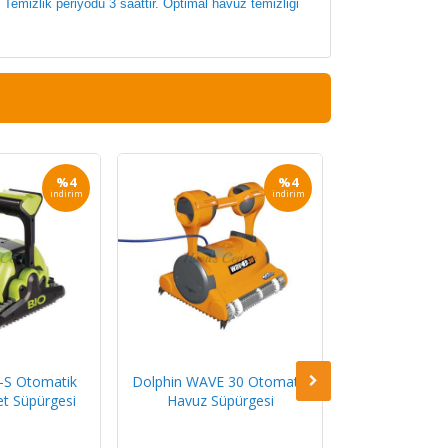
 Temizlik periyodu 3 saattir. Optimal havuz temizliği
%4
%4
indirim
indirim
-S Otomatik
Dolphin WAVE 30 Otomatik
Dolphin WAVE
et Süpürgesi
Havuz Süpürgesi
Havuz Sü