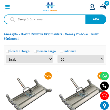
0
ARA
Anasayfa
»
Havuz Temizlik Ekipmanları
»
Gemaş Fold-Vac Havuz
Süpürgesi
Ücretsiz Kargo
Hemen Kargo
İndirimde
%15
%18