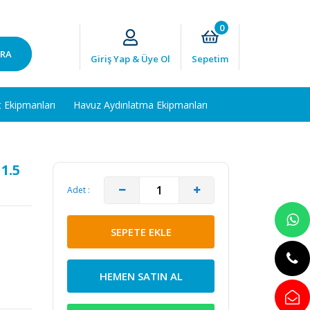
0
RA
Giriş Yap & Üye Ol
Sepetim
t Ekipmanları
Havuz Aydınlatma Ekipmanları
1.5
Adet :
SEPETE EKLE
HEMEN SATIN AL