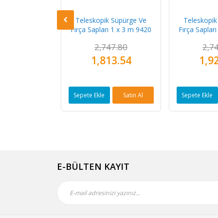
k Süpürge Ve
Teleskopik Süpürge Ve
Teleskopik
 1 x 1.5 m 9410
Fırça Sapları 1 x 3 m 9420
Fırça Saplar
47.80
2,747.80
2,7
48.68
1,813.54
1,9
Satın Al
Sepete Ekle
Satın Al
Sepete Ekle
E-BÜLTEN KAYIT