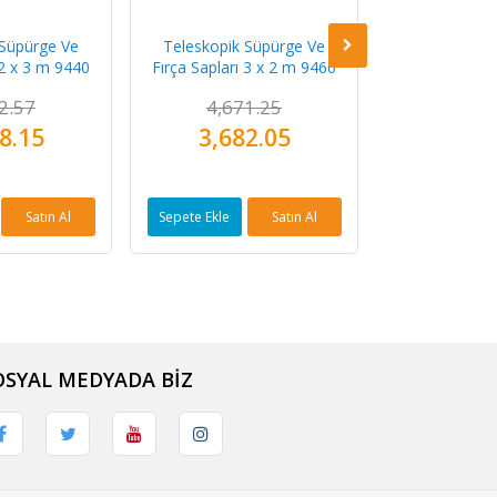
 Süpürge Ve
Teleskopik Süpürge Ve
Teleskopik 
 2 x 3 m 9440
Fırça Sapları 3 x 2 m 9460
Fırça Sapla
2.57
4,671.25
8,24
8.15
3,682.05
4,39
Satın Al
Sepete Ekle
Satın Al
Sepete Ekle
OSYAL MEDYADA BİZ