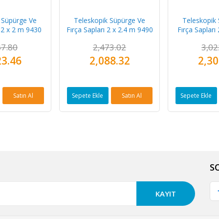
 Süpürge Ve
Teleskopik Süpürge Ve
Teleskopik
ı 2 x 2 m 9430
Fırça Sapları 2 x 2.4 m 9490
Fırça Sapları
47.80
2,473.02
3,02
23.46
2,088.32
2,30
Satın Al
Sepete Ekle
Satın Al
Sepete Ekle
S
KAYIT