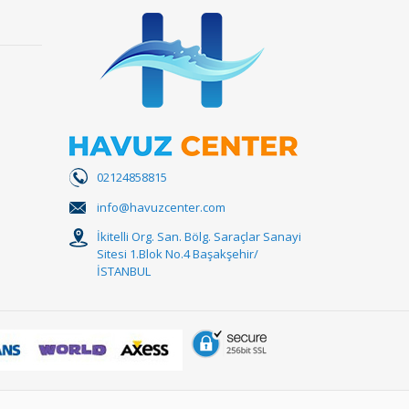
02124858815
info@havuzcenter.com
İkitelli Org. San. Bölg. Saraçlar Sanayi
Sitesi 1.Blok No.4 Başakşehir/
İSTANBUL