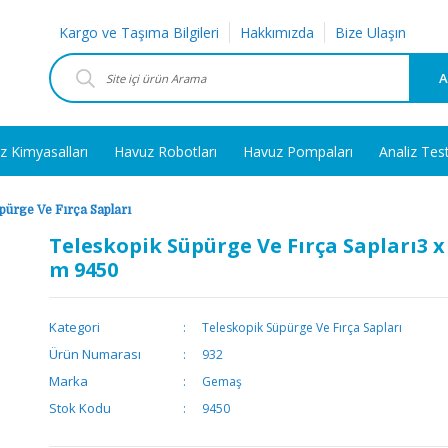
Kargo ve Taşıma Bilgileri
Hakkımızda
Bize Ulaşın
A
z Kimyasalları
Havuz Robotları
Havuz Pompaları
Analiz Tes
pürge Ve Fırça Sapları
Teleskopik Süpürge Ve Fırça Sapları3 x 
m 9450
Kategori
Teleskopik Süpürge Ve Fırça Sapları
Ürün Numarası
932
Marka
Gemaş
Stok Kodu
9450