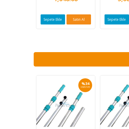
Satın Al
Sepete Ekle
Satın Al
Sepete Ekle
%40
%34
indirim
indirim