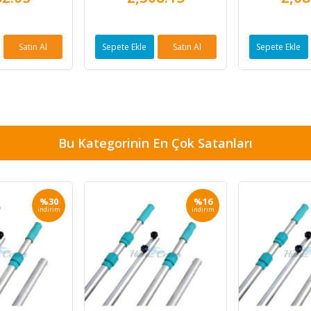
Satın Al
Sepete Ekle
Satın Al
Sepete Ekle
Bu Kategorinin En Çok Satanları
%30
%16
indirim
indirim