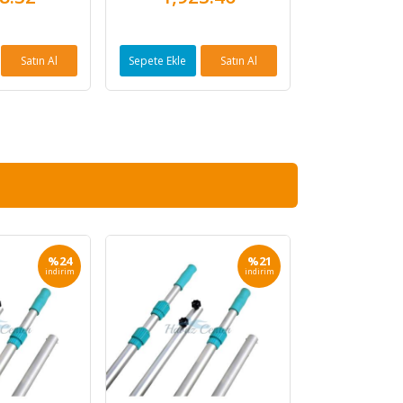
Satın Al
Sepete Ekle
Satın Al
Sepete Ekle
%24
%21
indirim
indirim