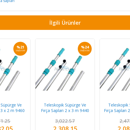
ça sapları
İlgili Ürünler
%21
%24
indirim
indirim
 Süpürge Ve
Teleskopik Süpürge Ve
Teleskopik
ı 3 x 2 m 9460
Fırça Sapları 2 x 3 m 9440
Fırça Sapları 
71.25
3,022.57
2,47
82.05
2,308.15
2,08