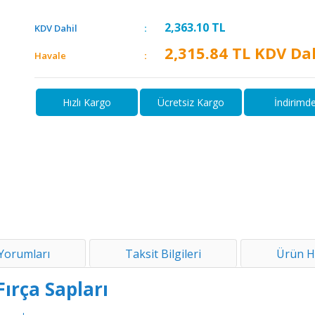
2,363.10
TL
KDV Dahil
2,315.84
TL KDV Dah
Havale
Hızlı Kargo
Ücretsiz Kargo
İndirimd
Yorumları
Taksit Bilgileri
Ürün H
ırça Sapları