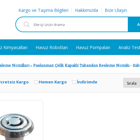
Kargo ve Taşıma Bilgileri
Hakkımızda
Bize Ulaşın
A
z Kimyasalları
Havuz Robotları
Havuz Pompaları
Analiz Tes
sleme Nozulları
»
Paslanmaz Çelik Kapaklı Tabandan Besleme Nozulu - Sabi
cretsiz Kargo
Hemen Kargo
İndirimde