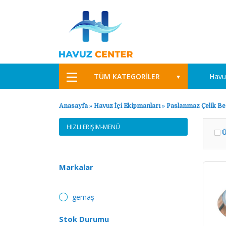
TÜM KATEGORİLER
Havu
Anasayfa
»
Havuz İçi Ekipmanları
»
Paslanmaz Çelik Be
HIZLI ERİŞİM-MENÜ
Ü
Markalar
gemaş
Stok Durumu