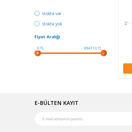
stokta var
2" -
stokta yok
Fiyat Aralığı
0
TL
894710
TL
E-BÜLTEN KAYIT