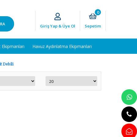
0
RA
Giriş Yap & Üye Ol
Sepetim
t Ekipmanları
Havuz Aydınlatma Ekipmanları
t Debili