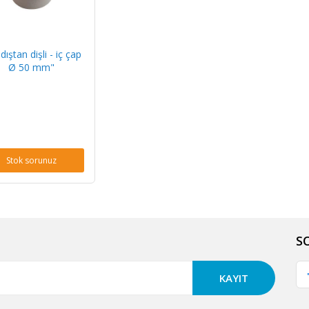
 dıştan dişli - iç çap
Ø 50 mm"
Stok sorunuz
S
KAYIT