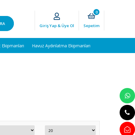
0
RA
Giriş Yap & Üye Ol
Sepetim
t Ekipmanları
Havuz Aydınlatma Ekipmanları