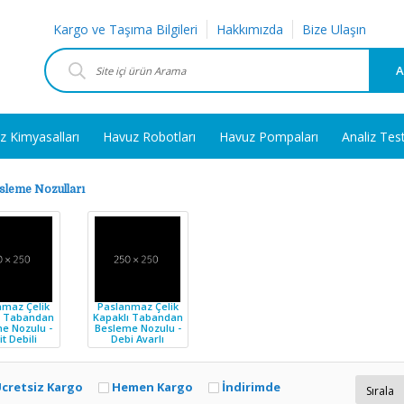
Kargo ve Taşıma Bilgileri
Hakkımızda
Bize Ulaşın
A
z Kimyasalları
Havuz Robotları
Havuz Pompaları
Analiz Tes
sleme Nozulları
nmaz Çelik
Paslanmaz Çelik
ı Tabandan
Kapaklı Tabandan
e Nozulu -
Besleme Nozulu -
t Debili
Debi Ayarlı
cretsiz Kargo
Hemen Kargo
İndirimde