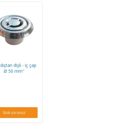
 dıştan dişli - iç çap
Ø 50 mm"
Stok sorunuz