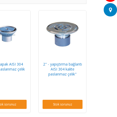
apak AISI 304
2" - yapıştırma bağlantı
paslanmaz çelik
AISI 304 kalite
paslanmaz çelik"
tok sorunuz
Stok sorunuz