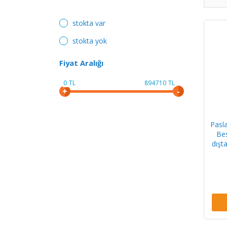
stokta var
stokta yok
Fiyat Aralığı
0
TL
894710
TL
Pasl
Be
dışta