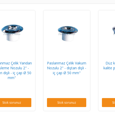
anmaz Çelik Yandan
Paslanmaz Çelik Vakum
Düz k
sleme Nozulu 2" -
Nozulu 2" - dıştan dişli -
kalite 
n dişli - iç çap Ø 50
iç çap Ø 50 mm"
mm"
Stok sorunuz
Stok sorunuz
S