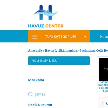
TÜM KATEGORİLER
Havu
Anasayfa
»
Havuz İçi Ekipmanları
»
Paslanmaz Çelik Be
HIZLI ERİŞİM-MENÜ
Markalar
Pasla
Kapakl
Beslem
Sabi
gemaş
Ü
Stok Durumu