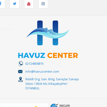
02124858815
info@havuzcenter.com
İkitelli Org. San. Bölg. Saraçlar Sanayi
Sitesi 1.Blok No.4 Başakşehir/
İSTANBUL