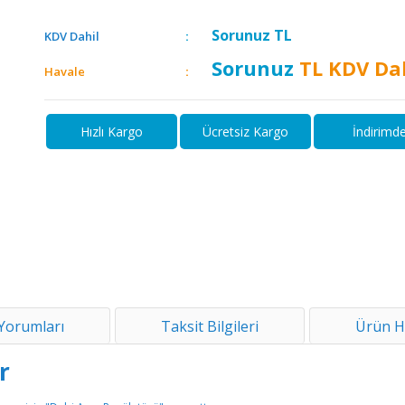
Sorunuz
TL
KDV Dahil
Sorunuz
TL KDV Da
Havale
Hızlı Kargo
Ücretsiz Kargo
İndirimd
Yorumları
Taksit Bilgileri
Ürün H
r