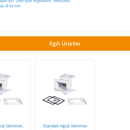
yarı için "Debi Ayar Regülatörü" mevcuttur.
rmalı, Ø 63 mm
İlgili Ürünler
ızlı Skimmer,
Standart Ağızlı Skimmer