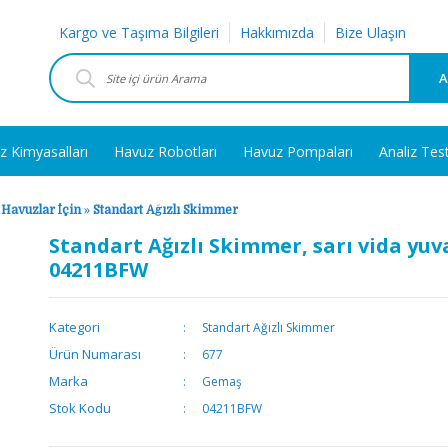
Kargo ve Taşıma Bilgileri
Hakkımızda
Bize Ulaşın
A
z Kimyasalları
Havuz Robotları
Havuz Pompaları
Analiz Tes
 Havuzlar İçin
»
Standart Ağızlı Skimmer
Standart Ağızlı Skimmer, sarı vida yuv
04211BFW
Kategori
Standart Ağızlı Skimmer
Ürün Numarası
677
Marka
Gemaş
Stok Kodu
04211BFW