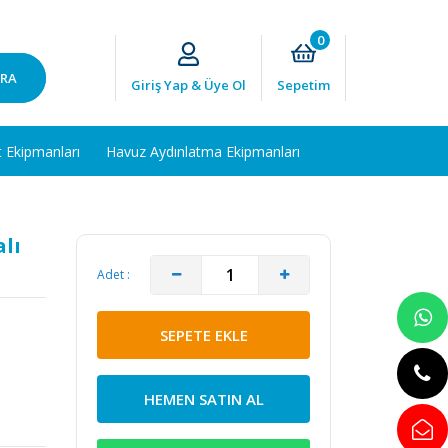
0
RA
Giriş Yap & Üye Ol
Sepetim
t Ekipmanları
Havuz Aydınlatma Ekipmanları
alı
Adet :
SEPETE EKLE
HEMEN SATIN AL