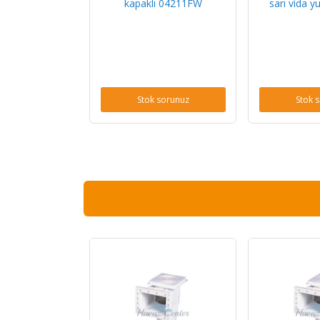
kapaklı 04211FW
sarı vida y
Stok sorunuz
Stok 