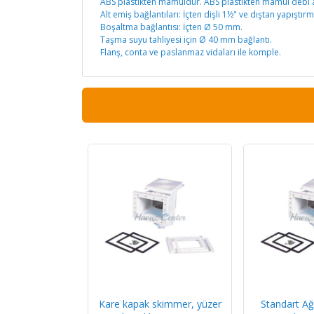
ABS plastikten mamuldür. ABS plastikten mamul debi a
Alt emiş bağlantıları: İçten dişli 1½" ve dıştan yapıştı
Boşaltma bağlantısı: İçten Ø 50 mm.
Taşma suyu tahliyesi için Ø 40 mm bağlantı.
Flanş, conta ve paslanmaz vidaları ile komple.
Kare kapak skimmer, yüzer
Standart Ağ