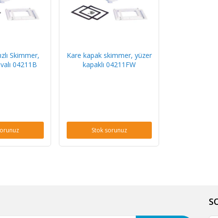
ızlı Skimmer,
Kare kapak skimmer, yüzer
uvalı 04211B
kapaklı 04211FW
sorunuz
Stok sorunuz
S