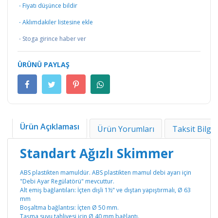
·
Fiyatı düşünce bildir
·
Aklımdakiler listesine ekle
·
Stoga girince haber ver
ÜRÜNÜ PAYLAŞ
Ürün Açıklaması
Ürün Yorumları
Taksit Bilgil
Standart Ağızlı Skimmer
ABS plastikten mamuldür. ABS plastikten mamul debi ayarı için
"Debi Ayar Regülatörü" mevcuttur.
Alt emiş bağlantıları: İçten dişli 1½" ve dıştan yapıştırmalı, Ø 63
mm
Boşaltma bağlantısı: İçten Ø 50 mm.
Taşma suyu tahliyesi için Ø 40 mm bağlantı.