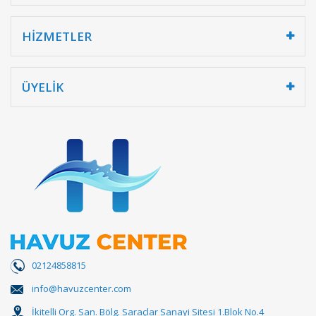
HİZMETLER
ÜYELİK
02124858815
info@havuzcenter.com
İkitelli Org. San. Bölg. Saraçlar Sanayi Sitesi 1.Blok No.4