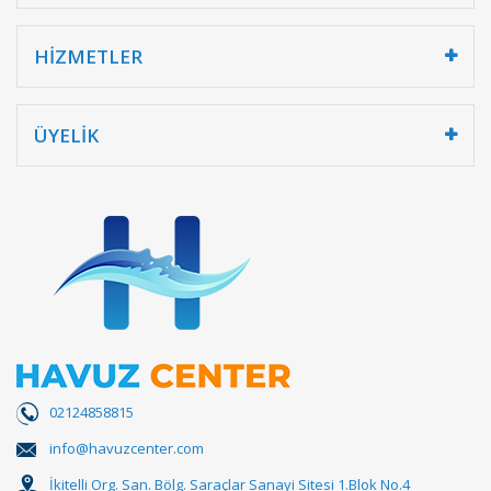
HİZMETLER
ÜYELİK
02124858815
info@havuzcenter.com
İkitelli Org. San. Bölg. Saraçlar Sanayi Sitesi 1.Blok No.4