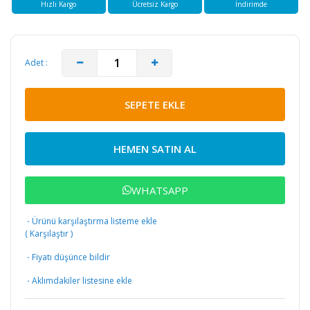
Hızlı Kargo
Ücretsiz Kargo
İndirimde
Adet :
SEPETE EKLE
HEMEN SATIN AL
WHATSAPP
·
Ürünü karşılaştırma listeme ekle
(
Karşılaştır
)
·
Fiyatı düşünce bildir
·
Aklımdakiler listesine ekle