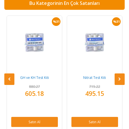
Bu Kategorinin En Çok Satanları
%31
%31
GH ve KH Test Kiti
Nitrat Test Kiti
880.27
715.22
605.18
495.15
Satın Al
Satın Al