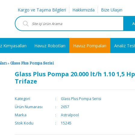
Kargo ve Taşıma Bilgileri
Hakkımızda
Bize Ulaşın
A
z Kimyasalları
Havuz Robotları
Havuz Pompaları
Analiz Tes
ları
»
Glass Plus Pompa Serisi
Glass Plus Pompa 20.000 lt/h 1.10 1,5 Hp
Trifaze
Kategori
Glass Plus Pompa Serisi
Ürün Numarası
2657
Marka
Astralpool
Stok Kodu
15245