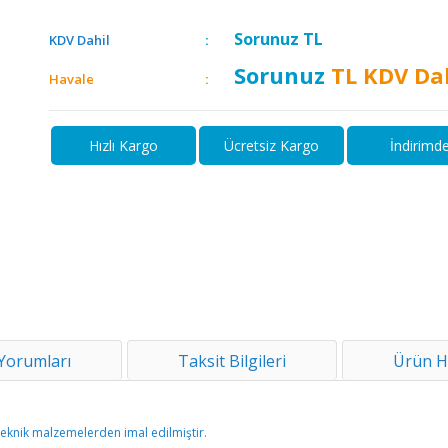
Sorunuz
TL
KDV Dahil
Sorunuz
TL KDV Da
Havale
Hızlı Kargo
Ücretsiz Kargo
İndirimd
Yorumları
Taksit Bilgileri
Ürün H
teknik malzemelerden imal edilmiştir.