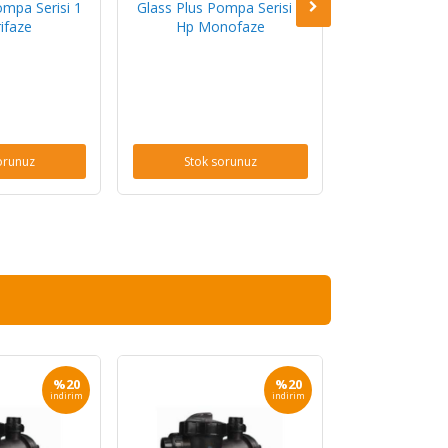
ompa Serisi 1
Glass Plus Pompa Serisi 1
ifaze
Hp Monofaze
orunuz
Stok sorunuz
%20
%20
indirim
indirim