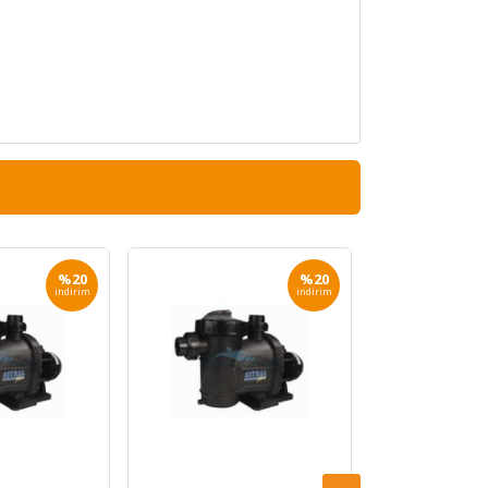
%20
%20
indirim
indirim