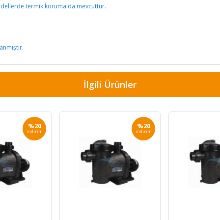
odellerde termik koruma da mevcuttur.
anmıştır.
İlgili Ürünler
%20
%20
indirim
indirim