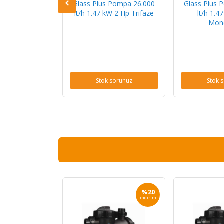
 Pompa 31.000
Glass Plus Pompa 26.000
Glass Plus 
W 3 Hp Trifaze
lt/h 1.47 kW 2 Hp Trifaze
lt/h 1.4
Mon
sorunuz
Stok sorunuz
Stok 
%20
%20
indirim
indirim