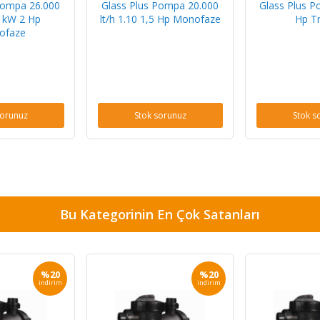
Pompa 26.000
Glass Plus Pompa 20.000
Glass Plus P
7 kW 2 Hp
lt/h 1.10 1,5 Hp Monofaze
Hp Tr
ofaze
sorunuz
Stok sorunuz
Stok s
Bu Kategorinin En Çok Satanları
%20
%20
indirim
indirim