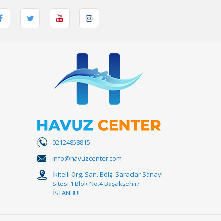
02124858815
info@havuzcenter.com
İkitelli Org. San. Bölg. Saraçlar Sanayi
Sitesi 1.Blok No.4 Başakşehir/
İSTANBUL