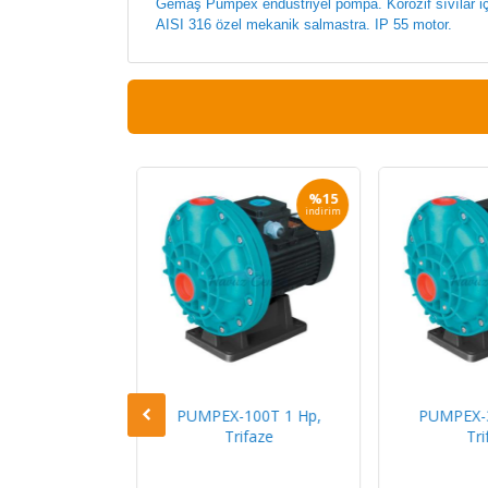
Gemaş Pumpex endüstriyel pompa. Korozif sıvılar içi
AISI 316 özel mekanik salmastra. IP 55 motor.
%20
%15
indirim
indirim
100M 1 Hp,
PUMPEX-100T 1 Hp,
PUMPEX-3
ofaze
Trifaze
Tri