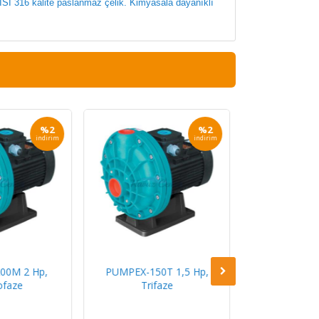
ISI 316 kalite paslanmaz çelik. Kimyasala dayanıklı
%2
%2
indirim
indirim
00M 2 Hp,
PUMPEX-150T 1,5 Hp,
PUMPEX-150
faze
Trifaze
Mono