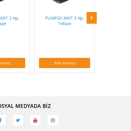
00T 2 Hp,
PUMPEX-300T 3 Hp,
PUMPEX-10
faze
Trifaze
Mono
orunuz
Stok sorunuz
Stok s
OSYAL MEDYADA BİZ