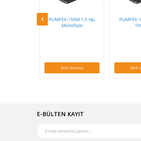
100T 1 Hp,
PUMPEX-150M 1,5 Hp,
PUMPEX-15
ifaze
Monofaze
Tri
sorunuz
Stok sorunuz
Stok 
E-BÜLTEN KAYIT