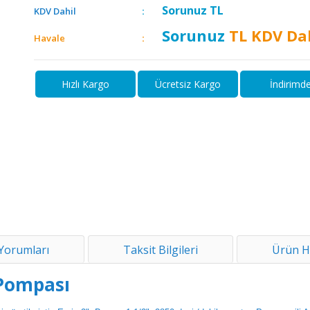
Sorunuz
TL
KDV Dahil
Sorunuz
TL KDV Da
Havale
Hızlı Kargo
Ücretsiz Kargo
İndirimd
Yorumları
Taksit Bilgileri
Ürün H
Pompası