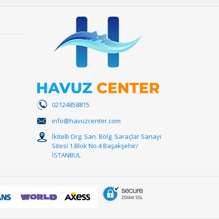
02124858815
info@havuzcenter.com
İkitelli Org. San. Bölg. Saraçlar Sanayi
Sitesi 1.Blok No.4 Başakşehir/
İSTANBUL