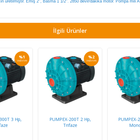
n üretilmiştir. Emiş 2", Basma 1 1/2". 2850 devir/dakika motor. Pompa mili A
İlgili Ürünler
%1
%2
indirim
indirim
00T 3 Hp,
PUMPEX-200T 2 Hp,
PUMPEX-2
faze
Trifaze
Mono