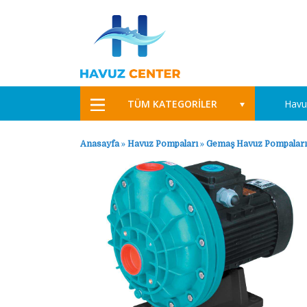
TÜM KATEGORİLER
Havu
Anasayfa
»
Havuz Pompaları
»
Gemaş Havuz Pompaları