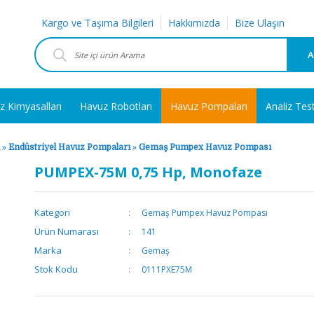
Kargo ve Taşıma Bilgileri
Hakkımızda
Bize Ulaşın
A
z Kimyasalları
Havuz Robotları
Havuz Pompaları
Analiz Tes
»
Endüstriyel Havuz Pompaları
»
Gemaş Pumpex Havuz Pompası
PUMPEX-75M 0,75 Hp, Monofaze
Kategori
Gemaş Pumpex Havuz Pompası
Ürün Numarası
141
Marka
Gemaş
Stok Kodu
0111PXE75M