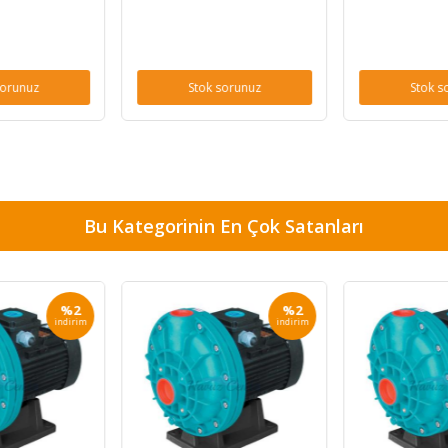
sorunuz
Stok sorunuz
Stok s
Bu Kategorinin En Çok Satanları
%2
%2
indirim
indirim