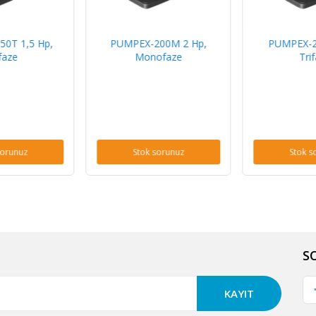
0T 1,5 Hp,
PUMPEX-200M 2 Hp,
PUMPEX-2
faze
Monofaze
Tri
sorunuz
Stok sorunuz
Stok s
S
KAYIT