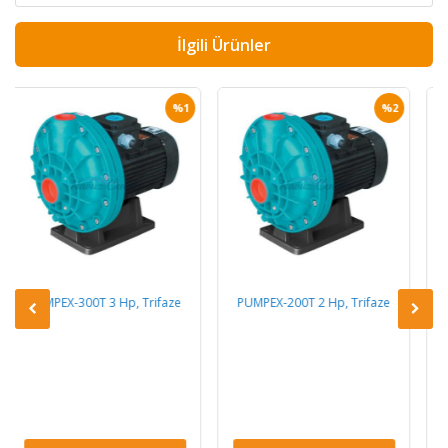
İlgili Ürünler
%1
%2
 Trifaze
PUMPEX-200T 2 Hp, Trifaze
PUMPEX-200M 2 Hp,
Monofaze