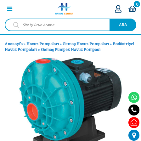
0
ARA
Anasayfa
»
Havuz Pompaları
»
Gemaş Havuz Pompaları
»
Endüstriyel
Havuz Pompaları
»
Gemaş Pumpex Havuz Pompası