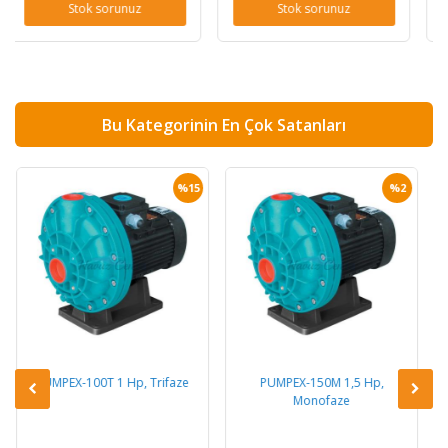
uz
Stok sorunuz
Stok sorunuz
Bu Kategorinin En Çok Satanları
%15
%2
p, Trifaze
PUMPEX-150M 1,5 Hp,
PUMPEX-150T 1,5 Hp, T
Monofaze