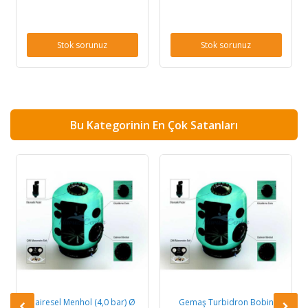
Stok sorunuz
Stok sorunuz
Bu Kategorinin En Çok Satanları
Dairesel Menhol (4,0 bar) Ø
Gemaş Turbidron Bobin