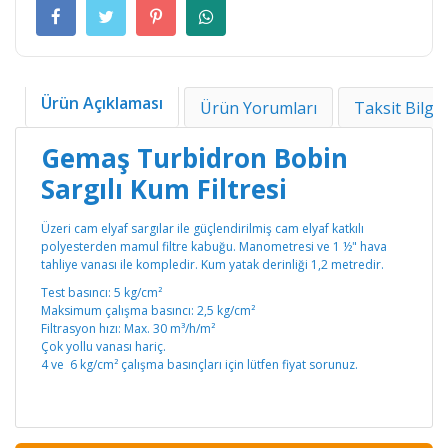
Ürün Açıklaması
Ürün Yorumları
Taksit Bilgil
Gemaş Turbidron Bobin
Sargılı Kum Filtresi
Üzeri cam elyaf sargılar ile güçlendirilmiş cam elyaf katkılı
polyesterden mamul filtre kabuğu. Manometresi ve 1 ½" hava
tahliye vanası ile kompledir. Kum yatak derinliği 1,2 metredir.
Test basıncı: 5 kg/cm²
Maksimum çalışma basıncı: 2,5 kg/cm²
Filtrasyon hızı: Max. 30 m³/h/m²
Çok yollu vanası hariç.
4 ve 6 kg/cm² çalışma basınçları için lütfen fiyat sorunuz.