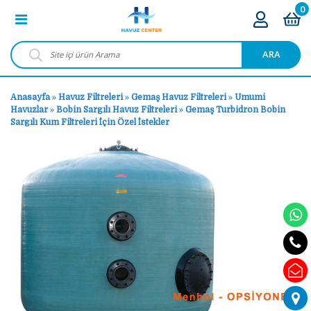
0
ARA
Anasayfa
»
Havuz Filtreleri
»
Gemaş Havuz Filtreleri
»
Umumi
Havuzlar
»
Bobin Sargılı Havuz Filtreleri
»
Gemaş Turbidron Bobin
Sargılı Kum Filtreleri İçin Özel İstekler