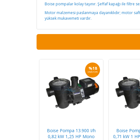
Boise pompalar kolay taşınır. Şeffaf kapağı ile filtre 
Motor malzemesi paslanmaya dayanıklıdır; motor saftı
yüksek mukavemeti vardır.
%18
indirim
Boise Pompa 13.900 I/h
Boise Pomp
0,82 kW 1,25 HP Mono
0,71 kW 1 H