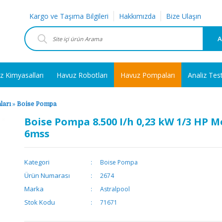
Kargo ve Taşıma Bilgileri
Hakkımızda
Bize Ulaşın
A
z Kimyasalları
Havuz Robotları
Havuz Pompaları
Analiz Tes
ları
»
Boise Pompa
Boise Pompa 8.500 I/h 0,23 kW 1/3 HP 
6mss
Kategori
Boise Pompa
Ürün Numarası
2674
Marka
Astralpool
Stok Kodu
71671