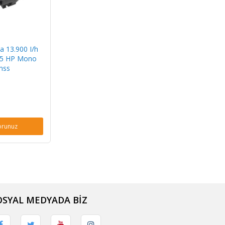
 13.900 I/h
25 HP Mono
mss
orunuz
OSYAL MEDYADA BİZ