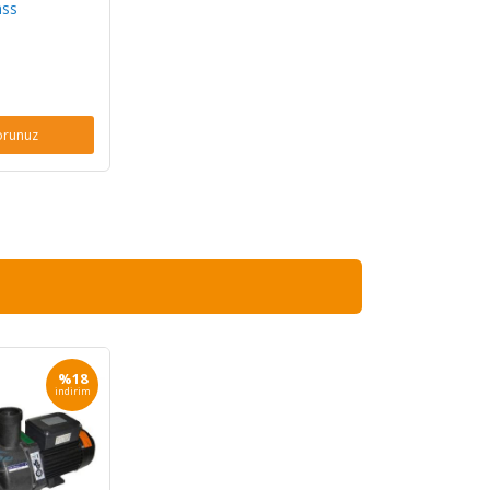
ss
orunuz
%18
indirim