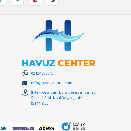
02124858815
info@havuzcenter.com
İkitelli Org. San. Bölg. Saraçlar Sanayi
Sitesi 1.Blok No.4 Başakşehir/
İSTANBUL