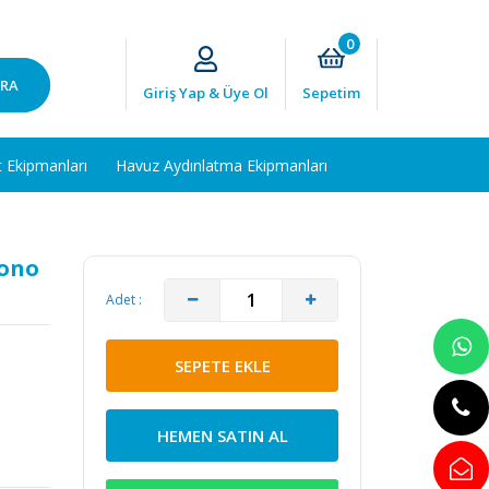
0
RA
Giriş Yap & Üye Ol
Sepetim
t Ekipmanları
Havuz Aydınlatma Ekipmanları
Mono
Adet :
SEPETE EKLE
HEMEN SATIN AL