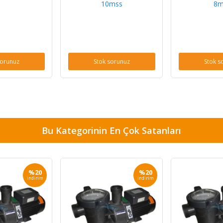
10mss
8m
sorunuz
Stok sorunuz
Stok s
Bu Kategorinin En Çok Satanları
%20
%20
indirim
indirim