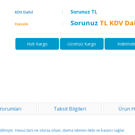
Sorunuz
TL
KDV Dahil
Sorunuz
TL KDV Da
Havale
Hızlı Kargo
Ücretsiz Kargo
İndirimd
Yorumları
Taksit Bilgileri
Ürün H
lmiştir. Havuz türü ne olursa olsun, daima istenen debi ve basıncı sağlar.