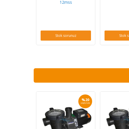
12mss
Stok sorunuz
Stok 
%20
indirim