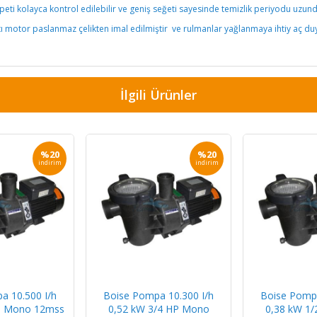
sepeti kolayca kontrol edilebilir ve geniş seğeti sayesinde temizlik periyodu uzund
 motor paslanmaz çelikten imal edilmiştir ve rulmanlar yağlanmaya ihtiy aç du
İlgili Ürünler
%20
%20
indirim
indirim
a 10.500 I/h
Boise Pompa 10.300 I/h
Boise Pompa
P Mono 12mss
0,52 kW 3/4 HP Mono
0,38 kW 1