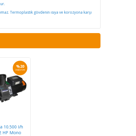
ur.
ymaz. Termoplastik gövdenin ısıya ve korozyona karşı
%20
indirim
 10.500 I/h
/2 HP Mono