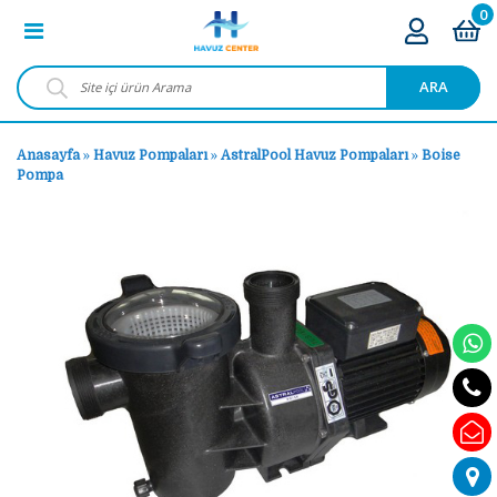
0
ARA
Anasayfa
»
Havuz Pompaları
»
AstralPool Havuz Pompaları
»
Boise
Pompa