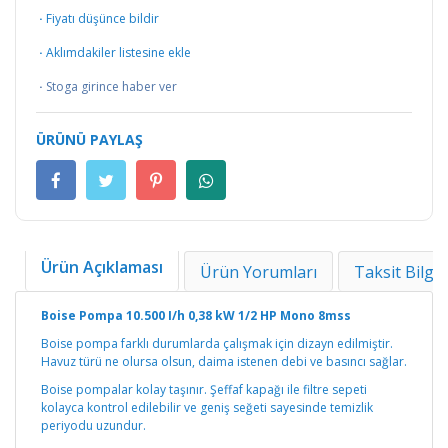
·
Fiyatı düşünce bildir
·
Aklımdakiler listesine ekle
·
Stoga girince haber ver
ÜRÜNÜ PAYLAŞ
Ürün Açıklaması
Ürün Yorumları
Taksit Bilgil
Boise Pompa 10.500 I/h 0,38 kW 1/2 HP Mono 8mss
Boise pompa farklı durumlarda çalışmak için dizayn edilmiştir.
Havuz türü ne olursa olsun, daima istenen debi ve basıncı sağlar.
Boise pompalar kolay taşınır. Şeffaf kapağı ile filtre sepeti
kolayca kontrol edilebilir ve geniş seğeti sayesinde temizlik
periyodu uzundur.