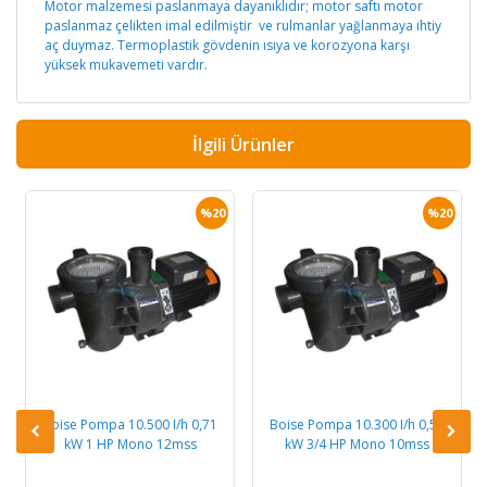
Motor malzemesi paslanmaya dayanıklıdır; motor saftı motor
paslanmaz çelikten imal edilmiştir ve rulmanlar yağlanmaya ihtiy
aç duymaz. Termoplastik gövdenin ısıya ve korozyona karşı
yüksek mukavemeti vardır.
İlgili Ürünler
%20
%20
Boise Pompa 10.500 I/h 0,71
Boise Pompa 10.300 I/h 0,52
kW 1 HP Mono 12mss
kW 3/4 HP Mono 10mss