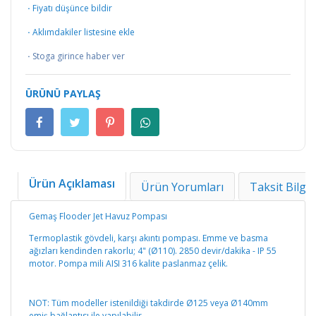
·
Fiyatı düşünce bildir
·
Aklımdakiler listesine ekle
·
Stoga girince haber ver
ÜRÜNÜ PAYLAŞ
Ürün Açıklaması
Ürün Yorumları
Taksit Bilgil
Gemaş Flooder Jet Havuz Pompası
Termoplastik gövdeli, karşı akıntı pompası. Emme ve basma
ağızları kendinden rakorlu; 4" (Ø110). 2850 devir/dakika - IP 55
motor. Pompa mili AISI 316 kalite paslanmaz çelik.
NOT: Tüm modeller istenildiği takdirde Ø125 veya Ø140mm
emiş bağlantısı ile yapılabilir.