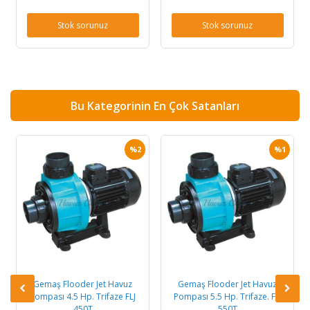
Stok sorunuz
Stok sorunuz
Bu Kategorinin En Çok Satanları
%2
%1
Gemaş Flooder Jet Havuz
Gemaş Flooder Jet Havuz
Pompası 4.5 Hp. Trifaze FLJ
Pompası 5.5 Hp. Trifaze. FLJ
450T
550T