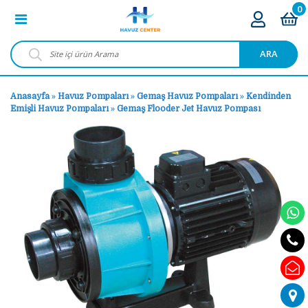
0
ARA
Anasayfa
»
Havuz Pompaları
»
Gemaş Havuz Pompaları
»
Kendinden
Emişli Havuz Pompaları
»
Gemaş Flooder Jet Havuz Pompası