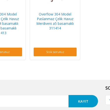
 304 Model
Overflow 304 Model
Çelik Havuz
Paslanmaz Çelik Havuz
4 basamaklı
Merdiveni a5 basamaklı
 basamaklı
311414
1413
sorunuz
Stok sorunuz
S
KAYIT