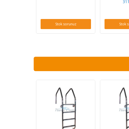
31
Stok sorunuz
Stok 