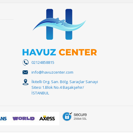
02124858815
info@havuzcenter.com
İkitelli Org. San. Bölg. Saraçlar Sanayi
Sitesi 1.Blok No.4 Başakşehir/
İSTANBUL