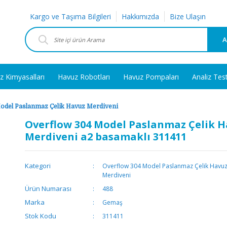
Kargo ve Taşıma Bilgileri
Hakkımızda
Bize Ulaşın
A
z Kimyasalları
Havuz Robotları
Havuz Pompaları
Analiz Tes
odel Paslanmaz Çelik Havuz Merdiveni
Overflow 304 Model Paslanmaz Çelik H
Merdiveni a2 basamaklı 311411
Kategori
Overflow 304 Model Paslanmaz Çelik Havu
Merdiveni
Ürün Numarası
488
Marka
Gemaş
Stok Kodu
311411