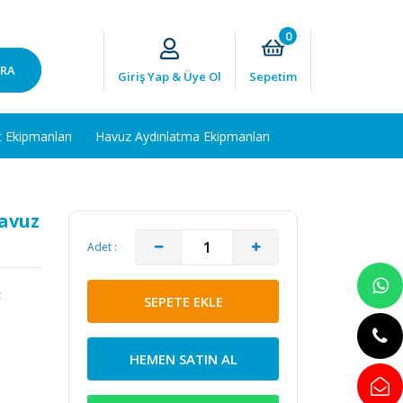
0
RA
Giriş Yap & Üye Ol
Sepetim
t Ekipmanları
Havuz Aydınlatma Ekipmanları
avuz
Adet :
z
SEPETE EKLE
HEMEN SATIN AL