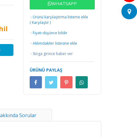
WHATSAPP
·
Ürünü karşılaştırma listeme ekle
(
Karşılaştır
)
hil
·
Fiyatı düşünce bildir
·
Aklımdakiler listesine ekle
e
·
Stoga girince haber ver
ÜRÜNÜ PAYLAŞ
akkında Sorular