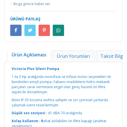
·
Stoga girince haber ver
ÜRÜNÜ PAYLAŞ
Ürün Açıklaması
Ürün Yorumları
Taksit Bilgil
Victoria Plus Silent Pompa
1 ila 3 Hp aralığında monofaze ve trifaze motor seçenekleri ile
kendinden emişli pompa.;Yabancı maddelerin hidro-mekanik
parçaları zarar vermesine engel olan geniş hacimli ön filtre
sepeti ile donatılmıştır.
Moto IP-55 koruma sınıfına sahiptir ve zor çevresel şartlarda
çalışmak üzere tasarlanmıştır.
Düşük ses seviyesi :
61 dBA-70 aralığında.
Kolay kullanım : R
ahat aöılabilen ön filtre kapağı (anahtar
gerektirmez).