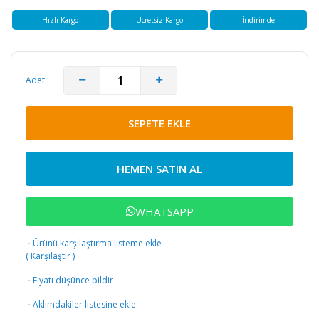
Hızlı Kargo
Ücretsiz Kargo
İndirimde
Adet :
SEPETE EKLE
HEMEN SATIN AL
WHATSAPP
·
Ürünü karşılaştırma listeme ekle
(
Karşılaştır
)
·
Fiyatı düşünce bildir
·
Aklımdakiler listesine ekle