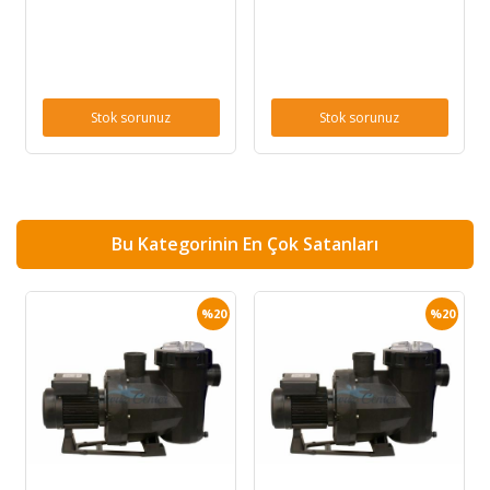
Stok sorunuz
Stok sorunuz
Bu Kategorinin En Çok Satanları
%20
%20