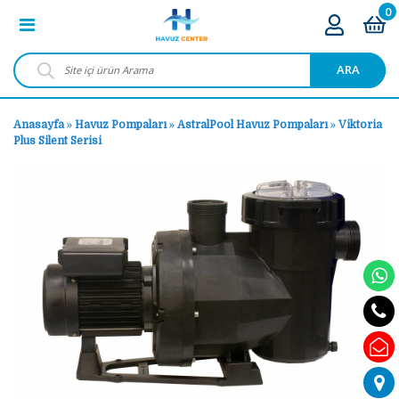
0
ARA
Anasayfa
»
Havuz Pompaları
»
AstralPool Havuz Pompaları
»
Viktoria
Plus Silent Serisi