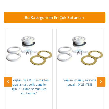
Bu Kategorinin En Çok Satanları
2" dıştan dişli Ø 50 mm içten
Vakum Nozulu, sarı vida
yapıştırmalı, çelik paneller
yuvalı - 04234TNB
için 2"" sıkma somunu ve
contası ile."