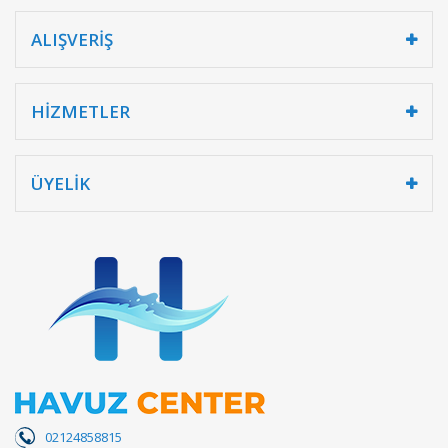
ALIŞVERİŞ
HİZMETLER
ÜYELİK
02124858815