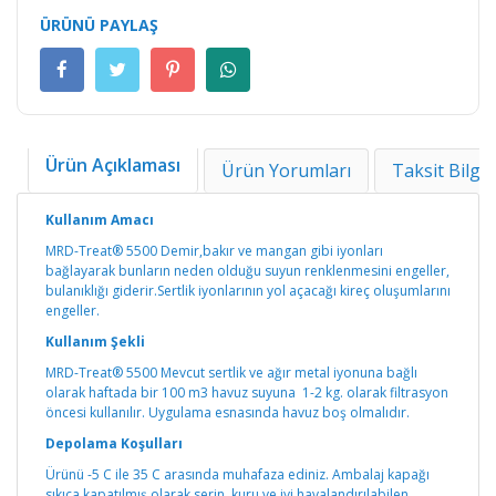
ÜRÜNÜ PAYLAŞ
Ürün Açıklaması
Ürün Yorumları
Taksit Bilgil
Kullanım Amacı
MRD-Treat® 5500 Demir,bakır ve mangan gibi iyonları
bağlayarak bunların neden olduğu suyun renklenmesini engeller,
bulanıklığı giderir.Sertlik iyonlarının yol açacağı kireç oluşumlarını
engeller.
Kullanım Şekli
MRD-Treat® 5500 Mevcut sertlik ve ağır metal iyonuna bağlı
olarak haftada bir 100 m3 havuz suyuna 1-2 kg. olarak filtrasyon
öncesi kullanılır. Uygulama esnasında havuz boş olmalıdır.
Depolama Koşulları
Ürünü -5 C ile 35 C arasında muhafaza ediniz. Ambalaj kapağı
sıkıca kapatılmış olarak serin, kuru ve iyi havalandırılabilen