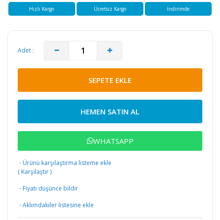
Hızlı Kargo
Ücretsiz Kargo
İndirimde
Adet :
SEPETE EKLE
HEMEN SATIN AL
WHATSAPP
·
Ürünü karşılaştırma listeme ekle
(
Karşılaştır
)
·
Fiyatı düşünce bildir
·
Aklımdakiler listesine ekle