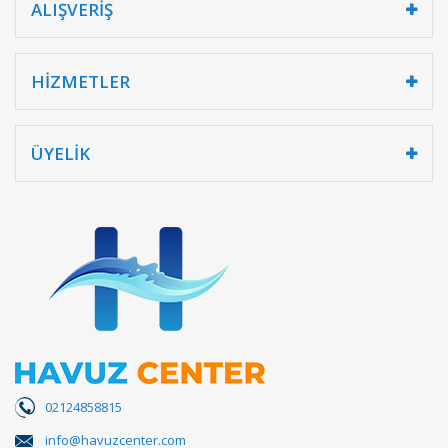
ALIŞVERİŞ
HİZMETLER
ÜYELİK
02124858815
info@havuzcenter.com