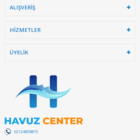
ALIŞVERİŞ
HİZMETLER
ÜYELİK
02124858815