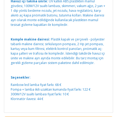
Havuz içi takma ünite:
UV katkılı ABS plastikten mamul
gövdesi, 100W/12V sualtı lambası, skimmeri, vakum ağzı, 2 yan +
1 dip yönlü besleme nozulu, jet nozulu, hava regülatörü, karşı
akıntı aç-kapa pnömatik butonu, tutunma kolları. Makine dairesi
ayrı olarak monte edildiğinde kullanılacak plastikten mamul
tesisat gizleme kapakları ile kompledir.
Komple makine dairesi:
Plastik kapak ve çerçeveli - polyester
tabanlı makine dairesi; sirkülasyon pompası, 2 Hp jet pompası,
kartuş veya kum filtresi, elektrik kontrol panoları, pnömatik aç-
kapa şalteri ve trafosu ile kompledir. İstendiği takdirde havuz içi
ünite ve makine ayrı ayrıda monte edilebilir. Bu tarz montaj için
gerekli gizleme parçaları sistem paketine dahil edilmiştir.
Seçenekler:
Rainbow led lamba fiyat farkı: 68 €
Pompa + lamba ikili uzaktan kumanda fiyat farkı: 122 €
300W/12V sualtı lambası fiyat farkı: 10 €
Klorinatör ilavesi: 44 €