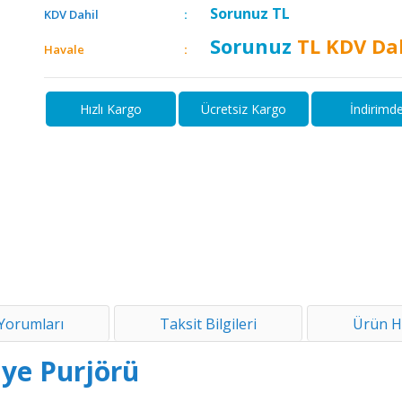
Sorunuz
TL
KDV Dahil
Sorunuz
TL KDV Da
Havale
Hızlı Kargo
Ücretsiz Kargo
İndirimd
Yorumları
Taksit Bilgileri
Ürün H
ye Purjörü