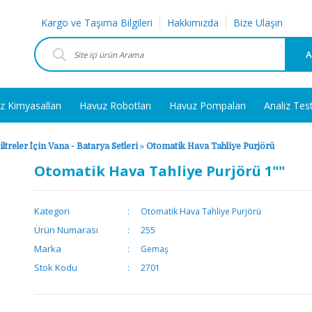
Kargo ve Taşıma Bilgileri
Hakkımızda
Bize Ulaşın
A
z Kimyasalları
Havuz Robotları
Havuz Pompaları
Analiz Tes
iltreler İçin Vana - Batarya Setleri
»
Otomatik Hava Tahliye Purjörü
Otomatik Hava Tahliye Purjörü 1""
Kategori
Otomatik Hava Tahliye Purjörü
Ürün Numarası
255
Marka
Gemaş
Stok Kodu
2701