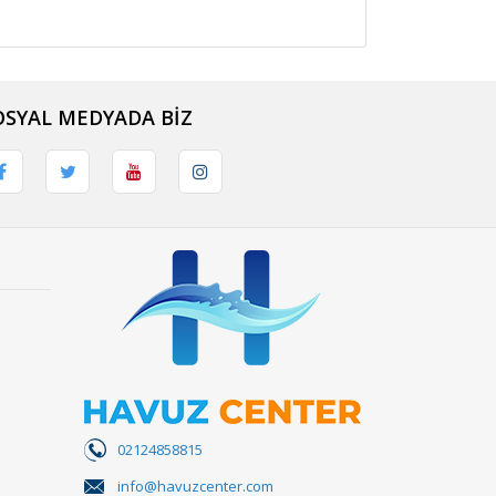
OSYAL MEDYADA BİZ
02124858815
info@havuzcenter.com