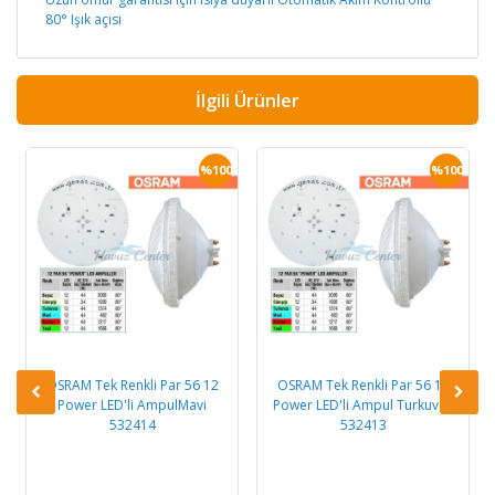
80° Işık açısı
İlgili Ürünler
0
%100
%100
OSRAM Tek Renkli Par 56 12
OSRAM Tek Renkli Par 56 12
Power LED'li AmpulMavi
Power LED'li Ampul Turkuvaz
532414
532413