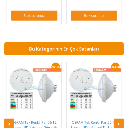
Stok sorunuz
Stok sorunuz
Bu Kategorinin En Çok Satanları
0
%100
%100
OSRAM Tek Renkli Par 56 12
OSRAM Tek Renkli Par 56 12
Power LED'li Ampul Gün ışığı
Power LED'li Ampul Turkuvaz