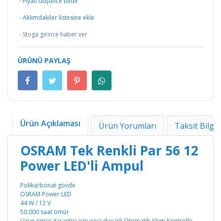
·
Fiyatı düşünce bildir
·
Aklımdakiler listesine ekle
·
Stoga girince haber ver
ÜRÜNÜ PAYLAŞ
Ürün Açıklaması
Ürün Yorumları
Taksit Bilgil
OSRAM Tek Renkli Par 56 12
Power LED'li Ampul
Polikarbonat gövde
OSRAM Power LED
44 W / 12 V
50.000 saat ömür
Uzun ömür garantisi için ısıya duyarlı Otomatik Akım Kontrollü