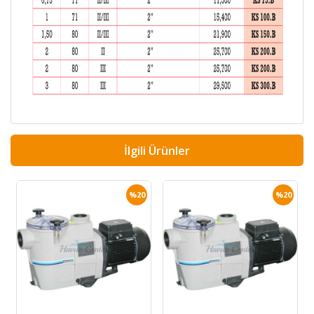
İlgili Ürünler
%20
%20