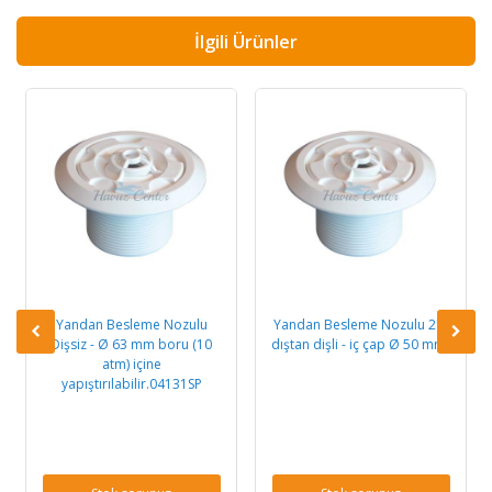
İlgili Ürünler
Yandan Besleme Nozulu
Yandan Besleme Nozulu 2" -
Dişsiz - Ø 63 mm boru (10
dıştan dişli - iç çap Ø 50 mm"
atm) içine
yapıştırılabilir.04131SP