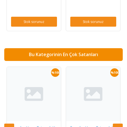
Stok sorunuz
Stok sorunuz
Bu Kategorinin En Çok Satanları
0
%100
%100