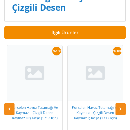
Çizgili Desen
İlgili Ürünler
0
%100
%100
Porselen Havuz Tutamağı Ve
Porselen Havuz Tutamağı Ve
Kaymazı - Çizgili Desen
Kaymazı - Çizgili Desen
Kaymaz Dış Köşe (1712 için)
Kaymaz İç Köşe (1712 için)