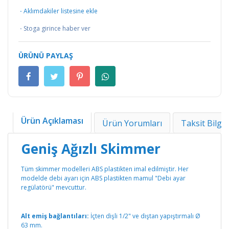
·
Aklımdakiler listesine ekle
·
Stoga girince haber ver
ÜRÜNÜ PAYLAŞ
Ürün Açıklaması
Ürün Yorumları
Taksit Bilgil
Geniş Ağızlı Skimmer
Tüm skimmer modelleri ABS plastikten imal edilmiştir. Her
modelde debi ayarı için ABS plastikten mamul "Debi ayar
regülatörü" mevcuttur.
Alt emiş bağlantıları:
İçten dişli 1/2" ve dıştan yapıştırmalı Ø
63 mm.