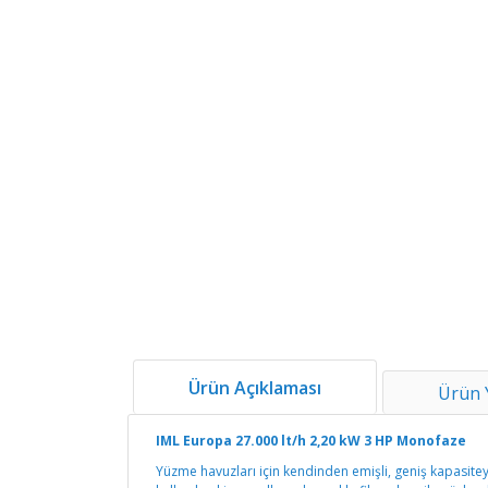
Ürün Açıklaması
Ürün 
IML Europa 27.000 lt/h 2,20 kW 3 HP Monofaze
Yüzme havuzları için kendinden emişli, geniş kapasite