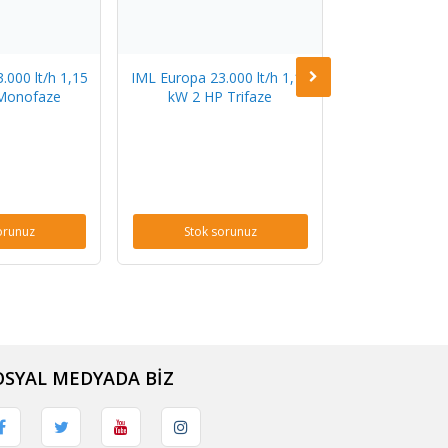
.000 lt/h 1,15
IML Europa 23.000 lt/h 1,15
IML Europa 27.
Monofaze
kW 2 HP Trifaze
kW 3 HP 
orunuz
Stok sorunuz
Stok s
OSYAL MEDYADA BİZ