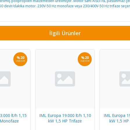
ndirilmiş polipropilen malzemeden üreilmiştir. Motor saftı AISI316L paslanmaz çe
850 devir/dakika motor. 230V-50 Hz monofaze veya 230/400V-50 Hz trifaze seçene
İlgili Ürünler
%20
%20
indirim
indirim
.000 lt/h 1,15
IML Europa 19.000 lt/h 1,10
IML Europa 19
 Monofaze
kW 1,5 HP Trifaze
kW 1,5 HP