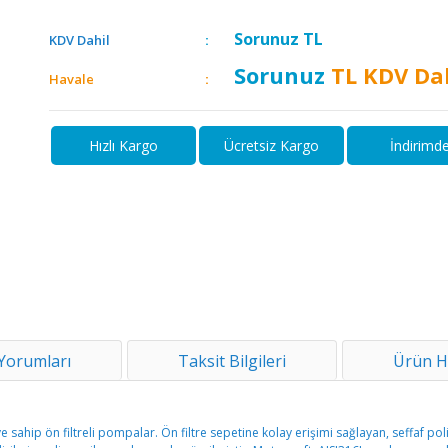
Sorunuz
TL
KDV Dahil
Sorunuz
TL KDV Da
Havale
Hızlı Kargo
Ücretsiz Kargo
İndirimd
Yorumları
Taksit Bilgileri
Ürün H
ye sahip ön filtreli pompalar. Ön filtre sepetine kolay erişimi sağlayan, seffaf