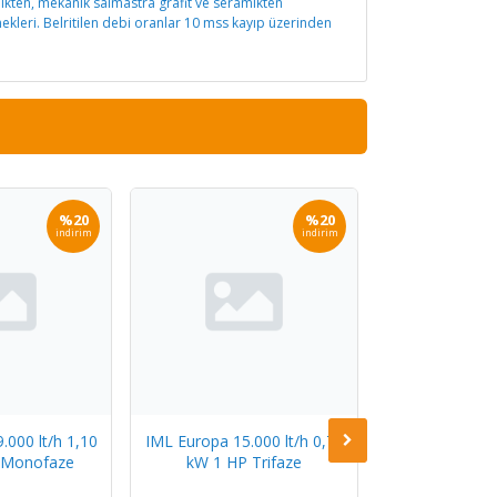
likten, mekanik salmastra grafit ve seramikten
kleri. Belritilen debi oranlar 10 mss kayıp üzerinden
%20
%20
indirim
indirim
.000 lt/h 1,10
IML Europa 15.000 lt/h 0,75
IML Europa 15.
 Monofaze
kW 1 HP Trifaze
kW 1 HP 