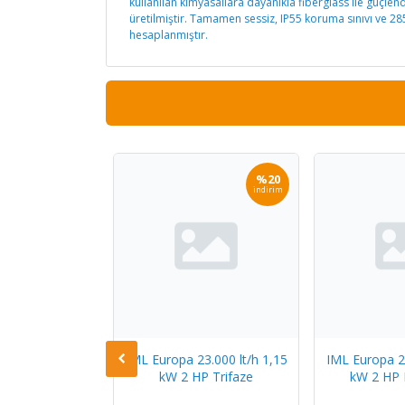
kullanılan kimyasallara dayanıkla fiberglass ile güçle
üretilmiştir. Tamamen sessiz, IP55 koruma sınıvı ve 2
hesaplanmıştır.
%20
%20
indirim
indirim
7.000 lt/h 2,20
IML Europa 23.000 lt/h 1,15
IML Europa 23
P Trifaze
kW 2 HP Trifaze
kW 2 HP