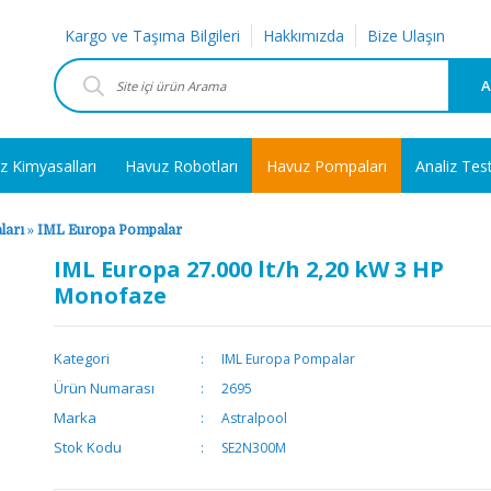
Kargo ve Taşıma Bilgileri
Hakkımızda
Bize Ulaşın
A
z Kimyasalları
Havuz Robotları
Havuz Pompaları
Analiz Tes
ları
»
IML Europa Pompalar
IML Europa 27.000 lt/h 2,20 kW 3 HP
Monofaze
Kategori
IML Europa Pompalar
Ürün Numarası
2695
Marka
Astralpool
Stok Kodu
SE2N300M