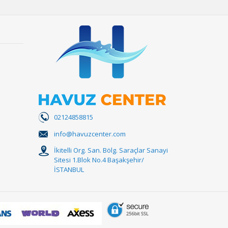
02124858815
info@havuzcenter.com
İkitelli Org. San. Bölg. Saraçlar Sanayi
Sitesi 1.Blok No.4 Başakşehir/
İSTANBUL