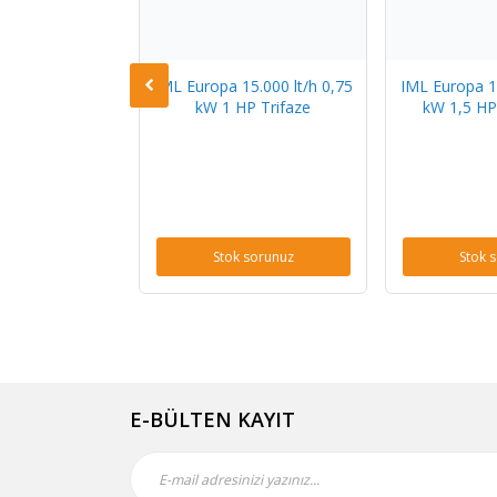
5.000 lt/h 0,75
IML Europa 15.000 lt/h 0,75
IML Europa 19
 Monofaze
kW 1 HP Trifaze
kW 1,5 H
sorunuz
Stok sorunuz
Stok 
E-BÜLTEN KAYIT