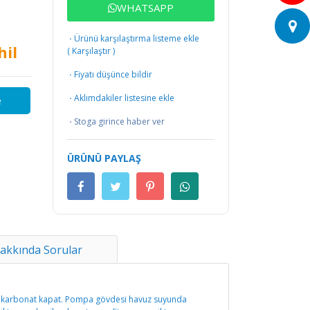
WHATSAPP
·
Ürünü karşılaştırma listeme ekle
hil
(
Karşılaştır
)
·
Fiyatı düşünce bildir
·
Aklımdakiler listesine ekle
e
·
Stoga girince haber ver
ÜRÜNÜ PAYLAŞ
akkında Sorular
 polikarbonat kapat. Pompa gövdesi havuz suyunda