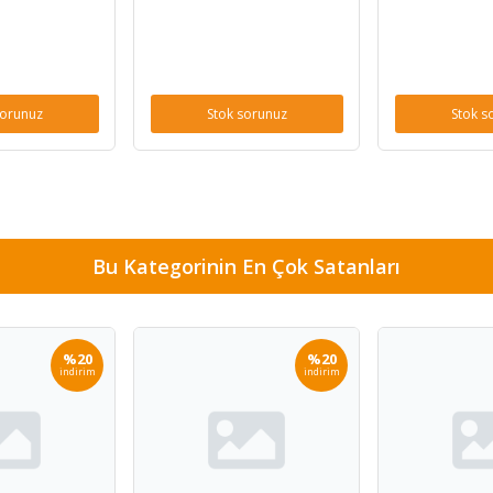
sorunuz
Stok sorunuz
Stok s
Bu Kategorinin En Çok Satanları
%20
%20
indirim
indirim