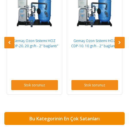
emaş Ozon Sistemi HOZ
Gemaş Ozon Sistemi HOZ
HOZ CD
P-20. 20 gr/h - 2" bağlantı"
CDP-10. 10 gr/h - 2" bağlantı"
Stok sorunuz
Stok sorunuz
Bu Kategorinin En Çok Satanları