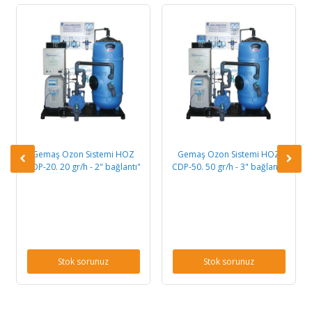
Gemaş Ozon Sistemi HOZ
Gemaş Ozon Sistemi HOZ
HOZ 
CDP-20. 20 gr/h - 2" bağlantı"
CDP-50. 50 gr/h - 3" bağlantı"
Stok sorunuz
Stok sorunuz