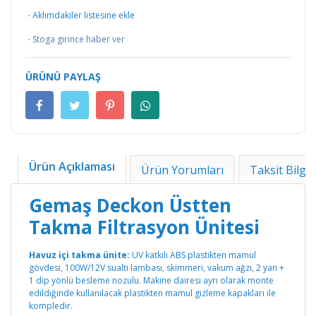
·
Aklımdakiler listesine ekle
·
Stoga girince haber ver
ÜRÜNÜ PAYLAŞ
Ürün Açıklaması
Ürün Yorumları
Taksit Bilgil
Gemaş Deckon Üstten
Takma Filtrasyon Ünitesi
Havuz içi takma ünite:
UV katkılı ABS plastikten mamul
gövdesi, 100W/12V sualtı lambası, skimmeri, vakum ağzı, 2 yan +
1 dip yönlü besleme nozulu. Makine dairesi ayrı olarak monte
edildiğinde kullanılacak plastikten mamul gizleme kapakları ile
kompledir.