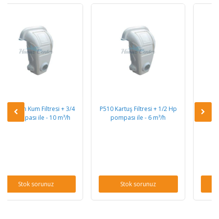
i + 3/4
P510 Kartuş Filtresi + 1/2 Hp
P512 Kartuş Filtresi + 3/4 
0 m³/h
pompası ile - 6 m³/h
pompası ile - 10 m³/h
Stok sorunuz
Stok sorunuz