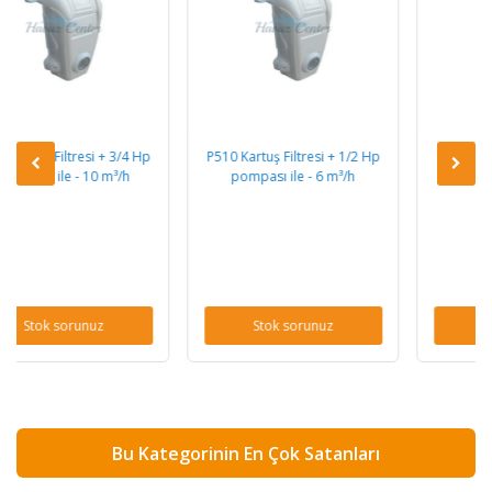
3/4 Hp
P510 Kartuş Filtresi + 1/2 Hp
Ø 500 mm Kum Filtresi + 3/
³/h
pompası ile - 6 m³/h
Hp pompası ile - 10 m³/h
Stok sorunuz
Stok sorunuz
Bu Kategorinin En Çok Satanları