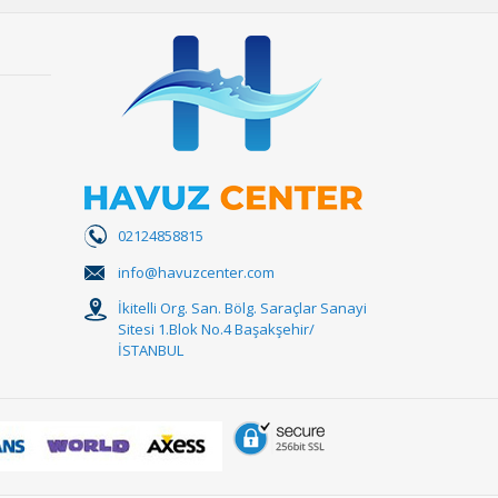
02124858815
info@havuzcenter.com
İkitelli Org. San. Bölg. Saraçlar Sanayi
Sitesi 1.Blok No.4 Başakşehir/
İSTANBUL