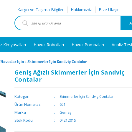
Kargo ve Taşıma Bilgileri
Hakkımızda
Bize Ulaşın
A
z Kimyasalları
Havuz Robotları
Havuz Pompaları
Analiz Tes
 Havuzlar İçin
»
Skimmerler İçin Sandviç Contalar
Geniş Ağızlı Skimmerler İçin Sandviç
Contalar
Kategori
Skimmerler İçin Sandviç Contalar
Ürün Numarası
651
Marka
Gemaş
Stok Kodu
0421201S