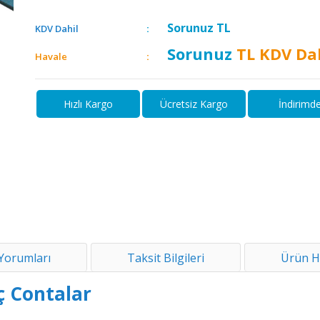
Sorunuz
TL
KDV Dahil
Sorunuz
TL KDV Da
Havale
Hızlı Kargo
Ücretsiz Kargo
İndirimd
Yorumları
Taksit Bilgileri
Ürün H
ç Contalar