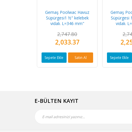
Gemaş Poolwac Havuz
Gemaş Poo
Süpürgesi1 ½" kelebek
Süpürgesi 
vidalı. L=346 mm"
vidalı. 
2,747.80
2,7
2,033.37
2,2
Sepete Ekle
Satın Al
Sepete Ekle
E-BÜLTEN KAYIT