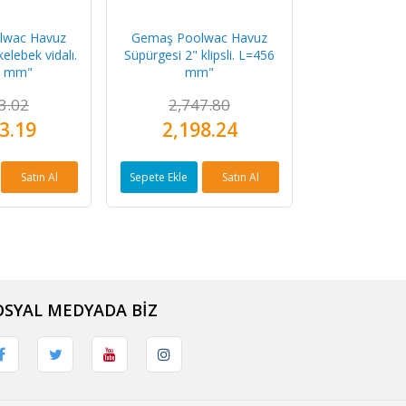
lwac Havuz
Gemaş Poolwac Havuz
elebek vidalı.
Süpürgesi 2" klipsli. L=456
6 mm"
mm"
3.02
2,747.80
3.19
2,198.24
Satın Al
Sepete Ekle
Satın Al
OSYAL MEDYADA BİZ