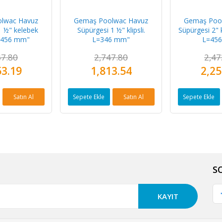
lwac Havuz
Gemaş Poolwac Havuz
Gemaş Poo
1 ½" kelebek
Süpürgesi 1 ½" klipsli.
Süpürgesi 2" k
L=456 mm"
L=346 mm"
L=45
47.80
2,747.80
2,47
53.19
1,813.54
2,25
Satın Al
Sepete Ekle
Satın Al
Sepete Ekle
S
KAYIT