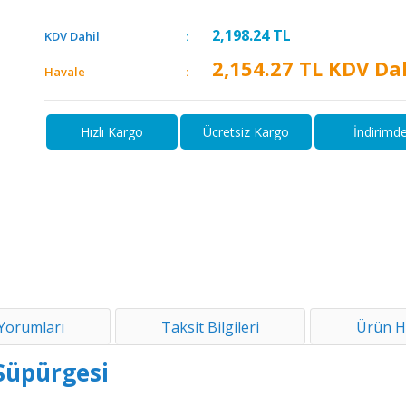
2,198.24
TL
KDV Dahil
2,154.27
TL KDV Dah
Havale
Hızlı Kargo
Ücretsiz Kargo
İndirimd
Yorumları
Taksit Bilgileri
Ürün H
Süpürgesi