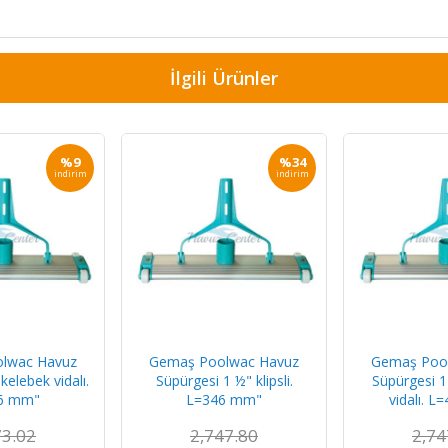
İlgili Ürünler
%9
%34
indirim
indirim
lwac Havuz
Gemaş Poolwac Havuz
Gemaş Poo
kelebek vidalı.
Süpürgesi 1 ½" klipsli.
Süpürgesi 1
6 mm"
L=346 mm"
vidalı. 
73.02
2,747.80
2,74