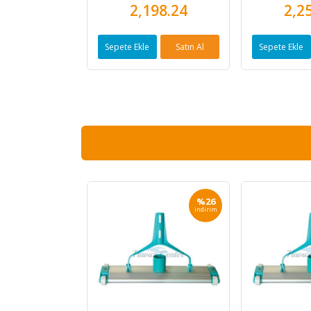
2,198.24
2,2
Sepete Ekle
Satın Al
Sepete Ekle
%26
indirim