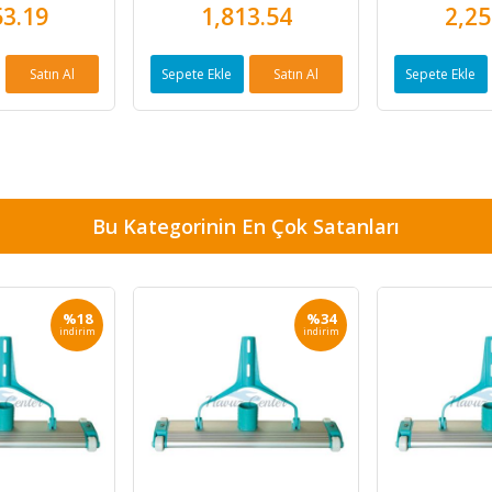
53.19
1,813.54
2,25
Satın Al
Sepete Ekle
Satın Al
Sepete Ekle
Bu Kategorinin En Çok Satanları
%18
%34
indirim
indirim