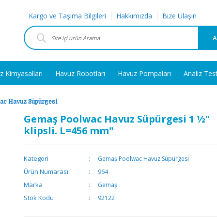
Kargo ve Taşıma Bilgileri
Hakkımızda
Bize Ulaşın
A
z Kimyasalları
Havuz Robotları
Havuz Pompaları
Analiz Tes
ac Havuz Süpürgesi
Gemaş Poolwac Havuz Süpürgesi 1 ½"
klipsli. L=456 mm"
Kategori
Gemaş Poolwac Havuz Süpürgesi
Ürün Numarası
964
Marka
Gemaş
Stok Kodu
92122