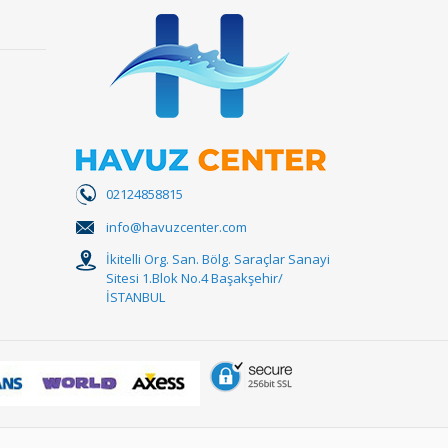
02124858815
info@havuzcenter.com
İkitelli Org. San. Bölg. Saraçlar Sanayi
Sitesi 1.Blok No.4 Başakşehir/
İSTANBUL