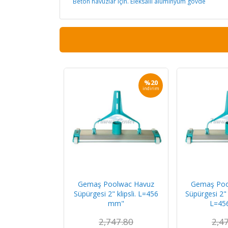
Beton havuzlar için. Eleksallı alüminyum gövde
%20
indirim
Gemaş Poolwac Havuz
Gemaş Poo
Süpürgesi 2" klipsli. L=456
Süpürgesi 2" 
mm"
L=45
2,747.80
2,4