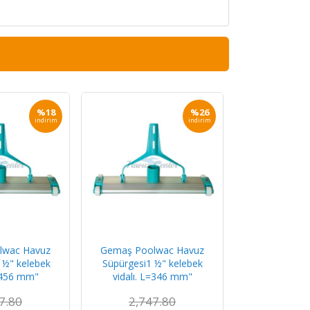
%18
%26
indirim
indirim
lwac Havuz
Gemaş Poolwac Havuz
 ½" kelebek
Süpürgesi1 ½" kelebek
L=456 mm"
vidalı. L=346 mm"
7.80
2,747.80