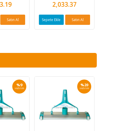
3.19
2,033.37
Satın Al
Sepete Ekle
Satın Al
%9
%20
indirim
indirim