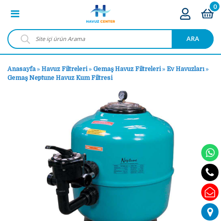
0
ARA
Anasayfa
»
Havuz Filtreleri
»
Gemaş Havuz Filtreleri
»
Ev Havuzları
»
Gemaş Neptune Havuz Kum Filtresi