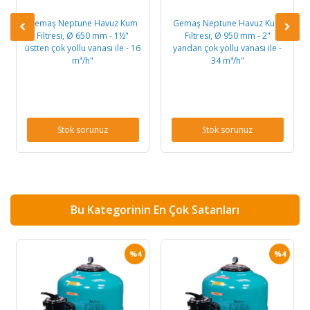
Gemaş Neptune Havuz Kum
Gemaş Neptune Havuz Kum
Filtresi, Ø 650 mm - 1½"
Filtresi, Ø 950 mm - 2"
üstten çok yollu vanası ile - 16
yandan çok yollu vanası ile -
m³/h"
34 m³/h"
Stok sorunuz
Stok sorunuz
Bu Kategorinin En Çok Satanları
%4
%4