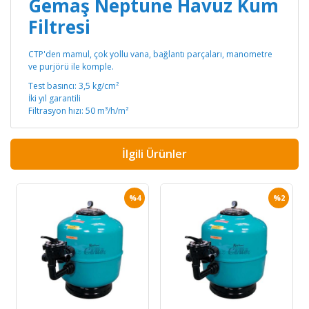
Gemaş Neptune Havuz Kum
Filtresi
CTP'den mamul, çok yollu vana, bağlantı parçaları, manometre
ve purjörü ile komple.
Test basıncı: 3,5 kg/cm²
İki yıl garantili
Filtrasyon hızı: 50 m³/h/m²
İlgili Ürünler
%4
%2