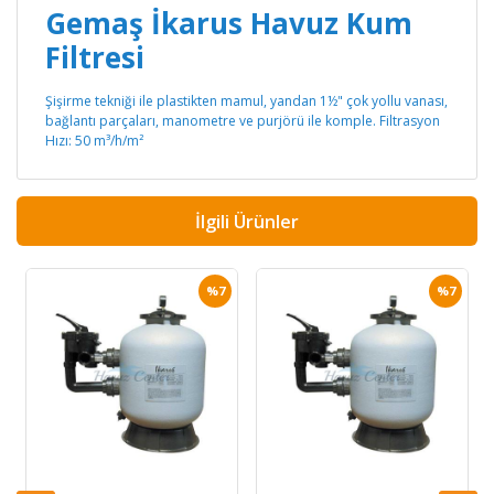
Gemaş İkarus Havuz Kum
Filtresi
Şişirme tekniği ile plastikten mamul, yandan 1½" çok yollu vanası,
bağlantı parçaları, manometre ve purjörü ile komple. Filtrasyon
Hızı: 50 m³/h/m²
İlgili Ürünler
%7
%7