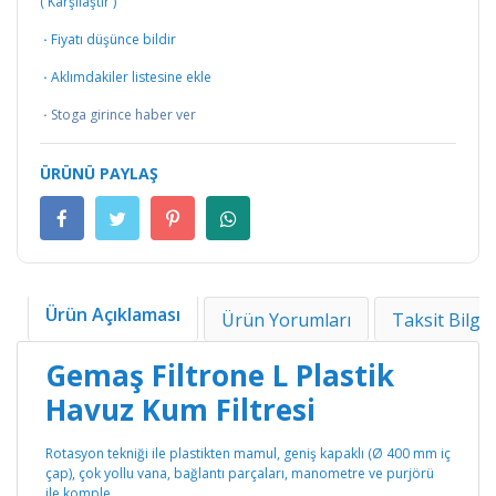
(
Karşılaştır
)
·
Fiyatı düşünce bildir
·
Aklımdakiler listesine ekle
·
Stoga girince haber ver
ÜRÜNÜ PAYLAŞ
Ürün Açıklaması
Ürün Yorumları
Taksit Bilgil
Gemaş Filtrone L Plastik
Havuz Kum Filtresi
Rotasyon tekniği ile plastikten mamul, geniş kapaklı (Ø 400 mm iç
çap), çok yollu vana, bağlantı parçaları, manometre ve purjörü
ile komple.