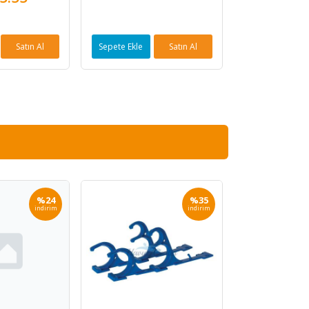
10,45
Satın Al
Sepete Ekle
Satın Al
Sepete Ekle
%24
%35
indirim
indirim