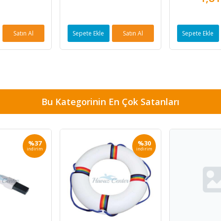
Satın Al
Sepete Ekle
Satın Al
Sepete Ekle
Bu Kategorinin En Çok Satanları
%37
%30
indirim
indirim