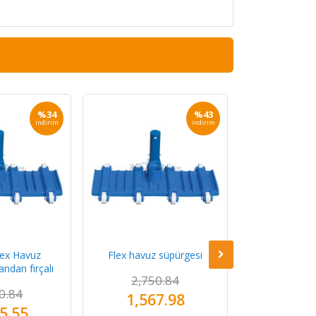
%34
%43
indirim
indirim
ex Havuz
Flex havuz süpürgesi
Gemaş S25
andan fırçalı
Otomatik Hav
2,750.84
S250 otomat
0.84
1,567.98
11,00
5.55