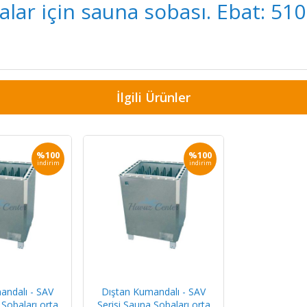
nalar için sauna sobası. Ebat: 51
İlgili Ürünler
%100
%100
indirim
indirim
andalı - SAV
Dıştan Kumandalı - SAV
 Sobaları orta
Serisi Sauna Sobaları orta