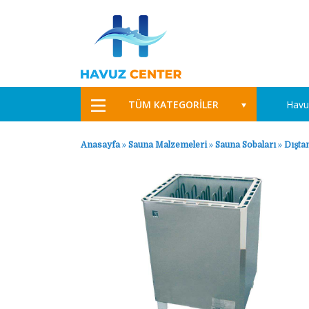
TÜM KATEGORİLER
Havu
Anasayfa
»
Sauna Malzemeleri
»
Sauna Sobaları
»
Dışta