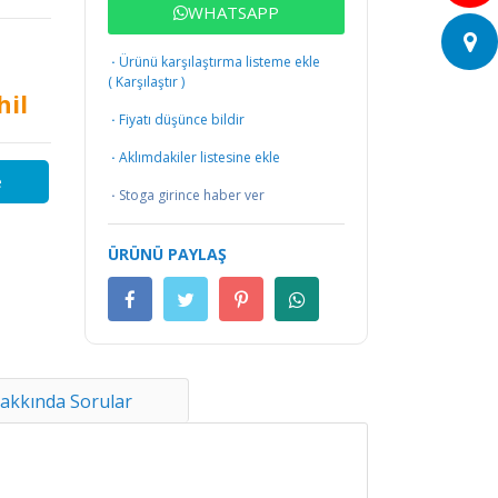
WHATSAPP
·
Ürünü karşılaştırma listeme ekle
(
Karşılaştır
)
hil
·
Fiyatı düşünce bildir
·
Aklımdakiler listesine ekle
e
·
Stoga girince haber ver
ÜRÜNÜ PAYLAŞ
akkında Sorular