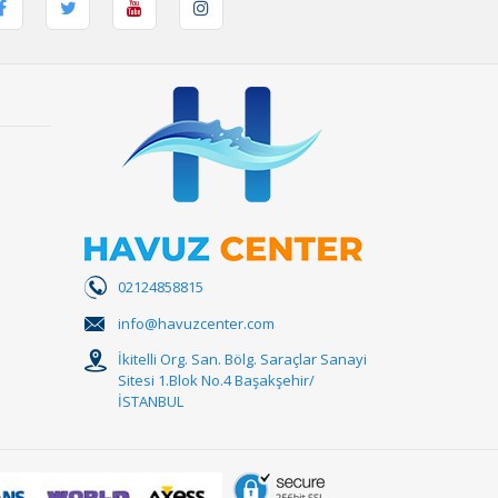
02124858815
info@havuzcenter.com
İkitelli Org. San. Bölg. Saraçlar Sanayi
Sitesi 1.Blok No.4 Başakşehir/
İSTANBUL