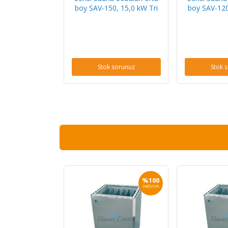
boy SAV-150, 15,0 kW Tri
boy SAV-120
Stok sorunuz
Stok 
%100
indirim