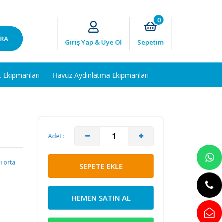
0
RA
Giriş Yap & Üye Ol
Sepetim
t Ekipmanları
Havuz Aydınlatma Ekipmanları
Adet :
ı orta
SEPETE EKLE
HEMEN SATIN AL