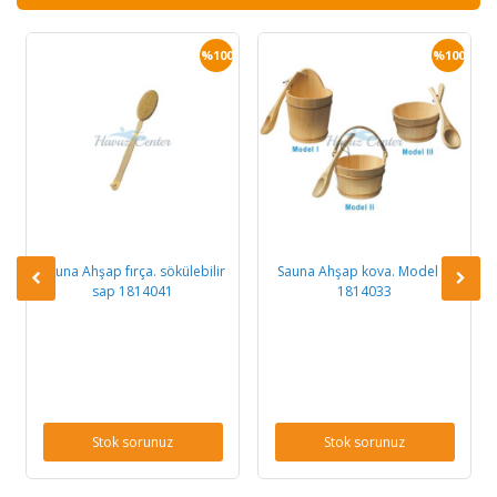
0
%100
%100
Sauna Ahşap fırça. sökülebilir
Sauna Ahşap kova. Model III
sap 1814041
1814033
Stok sorunuz
Stok sorunuz