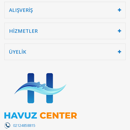
ALIŞVERİŞ
HİZMETLER
ÜYELİK
02124858815