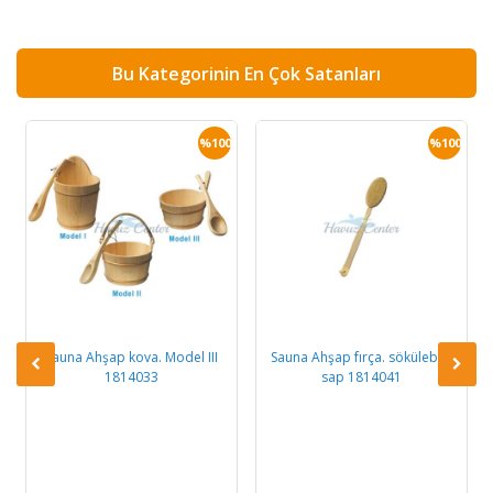
Bu Kategorinin En Çok Satanları
0
%100
%100
Sauna Ahşap kova. Model III
Sauna Ahşap fırça. sökülebilir
1814033
sap 1814041