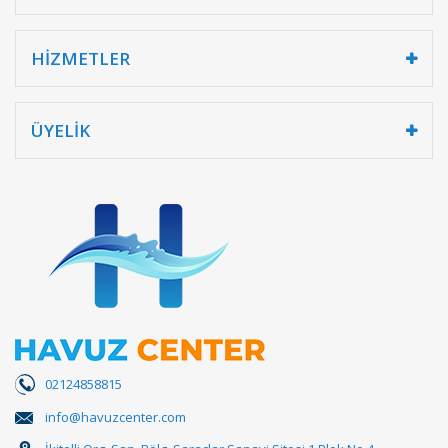
HİZMETLER
ÜYELİK
02124858815
info@havuzcenter.com