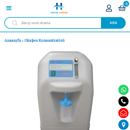
0
ARA
Anasayfa
»
Oksijen Konsantratörü