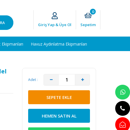
0
RA
Giriş Yap & Üye Ol
Sepetim
t Ekipmanları
Havuz Aydınlatma Ekipmanları
del
Adet :
SEPETE EKLE
HEMEN SATIN AL