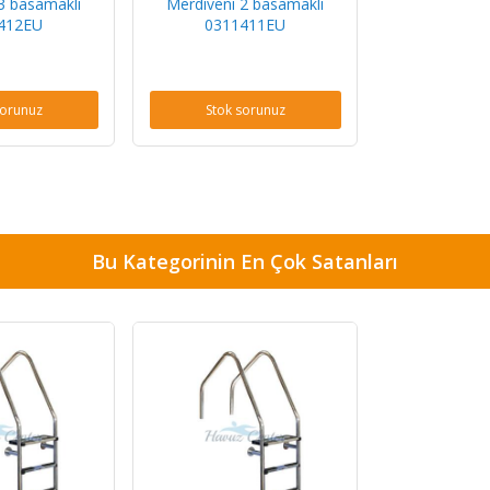
3 basamaklı
Merdiveni 2 basamaklı
412EU
0311411EU
sorunuz
Stok sorunuz
Bu Kategorinin En Çok Satanları