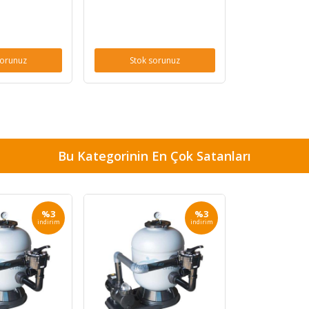
sorunuz
Stok sorunuz
Bu Kategorinin En Çok Satanları
%3
%3
indirim
indirim