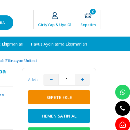
0
RA
Giriş Yap & Üye Ol
Sepetim
t Ekipmanları
Havuz Aydınlatma Ekipmanları
lı Filtrasyon Ünitesi
pa
Adet :
esi
SEPETE EKLE
HEMEN SATIN AL