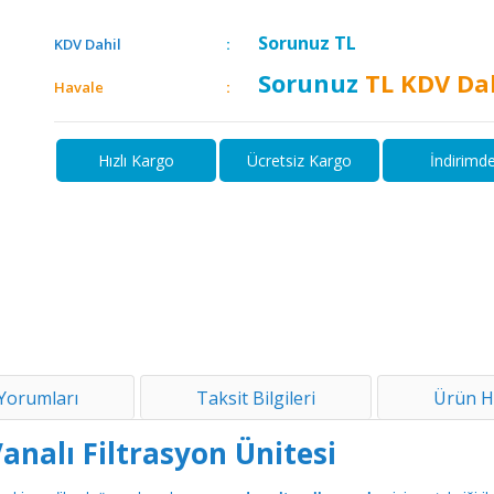
Sorunuz
TL
KDV Dahil
Sorunuz
TL KDV Da
Havale
Hızlı Kargo
Ücretsiz Kargo
İndirimd
Yorumları
Taksit Bilgileri
Ürün H
nalı Filtrasyon Ünitesi