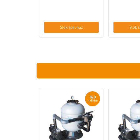
Stok sorunuz
Stok 
%3
indirim