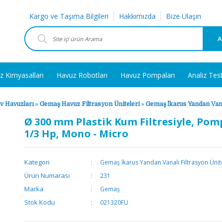
Kargo ve Taşıma Bilgileri
Hakkımızda
Bize Ulaşın
A
z Kimyasalları
Havuz Robotları
Havuz Pompaları
Analiz Tes
v Havuzları
»
Gemaş Havuz Filtrasyon Üniteleri
»
Gemaş İkarus Yandan Vana
Ø 300 mm Plastik Kum Filtresiyle, Pom
1/3 Hp, Mono - Micro
Kategori
Gemaş İkarus Yandan Vanalı Filtrasyon Ünit
Ürün Numarası
231
Marka
Gemaş
Stok Kodu
021320FU