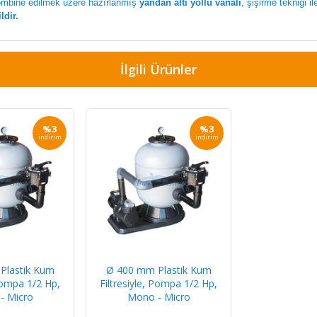
kombine edilmek üzere hazırlanmış
yandan altı yollu vanalı
, şişirme tekniği 
ldir.
İlgili Ürünler
%3
%3
indirim
indirim
Plastik Kum
Ø 400 mm Plastik Kum
 Pompa 1/2 Hp,
Filtresiyle, Pompa 1/2 Hp,
- Micro
Mono - Micro