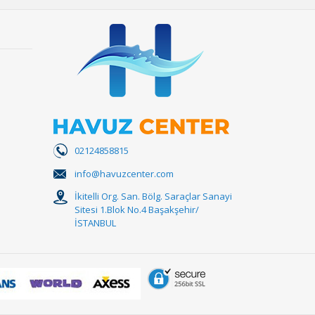
02124858815
info@havuzcenter.com
İkitelli Org. San. Bölg. Saraçlar Sanayi
Sitesi 1.Blok No.4 Başakşehir/
İSTANBUL