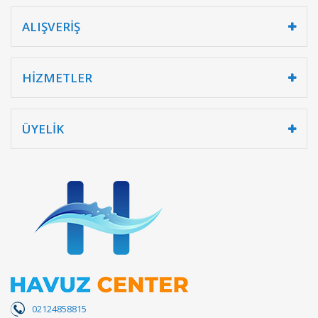
ALIŞVERİŞ
HİZMETLER
ÜYELİK
02124858815