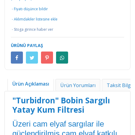
·
Fiyatı düşünce bildir
·
Aklımdakiler listesine ekle
·
Stoga girince haber ver
ÜRÜNÜ PAYLAŞ
Ürün Açıklaması
Ürün Yorumları
Taksit Bilgil
"Turbidron" Bobin Sargılı
Yatay Kum Filtresi
Üzeri cam elyaf sargılar ile
güçlendirilmiş cam elyaf katkılı