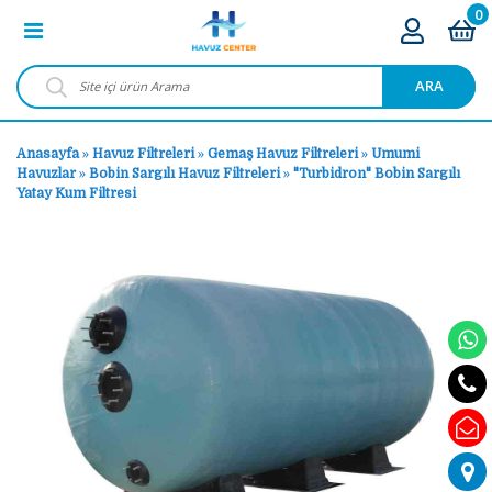
0
ARA
Anasayfa
»
Havuz Filtreleri
»
Gemaş Havuz Filtreleri
»
Umumi
Havuzlar
»
Bobin Sargılı Havuz Filtreleri
»
"Turbidron" Bobin Sargılı
Yatay Kum Filtresi