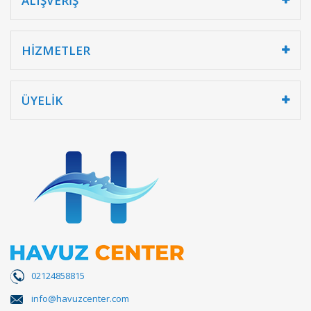
ALIŞVERİŞ
HİZMETLER
ÜYELİK
02124858815
info@havuzcenter.com