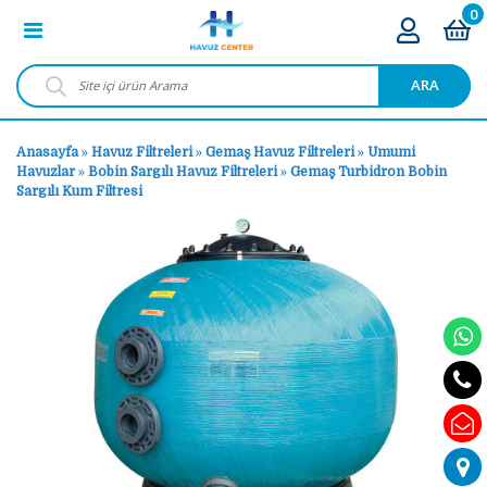
0
ARA
Anasayfa
»
Havuz Filtreleri
»
Gemaş Havuz Filtreleri
»
Umumi
Havuzlar
»
Bobin Sargılı Havuz Filtreleri
»
Gemaş Turbidron Bobin
Sargılı Kum Filtresi