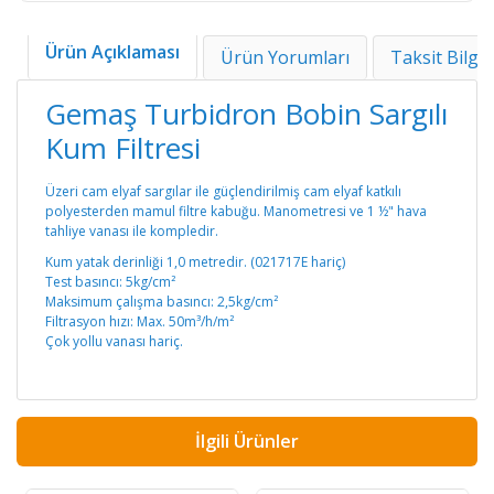
Ürün Açıklaması
Ürün Yorumları
Taksit Bilgil
Gemaş Turbidron Bobin Sargılı
Kum Filtresi
Üzeri cam elyaf sargılar ile güçlendirilmiş cam elyaf katkılı
polyesterden mamul filtre kabuğu. Manometresi ve 1 ½" hava
tahliye vanası ile kompledir.
Kum yatak derinliği 1,0 metredir. (021717E hariç)
Test basıncı: 5kg/cm²
Maksimum çalışma basıncı: 2,5kg/cm²
Filtrasyon hızı: Max. 50m³/h/m²
Çok yollu vanası hariç.
İlgili Ürünler