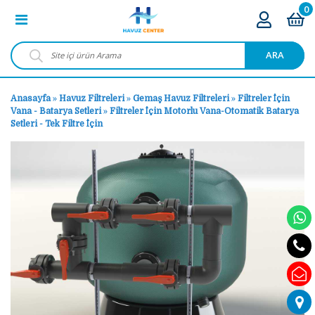
0
ARA
Anasayfa
»
Havuz Filtreleri
»
Gemaş Havuz Filtreleri
»
Filtreler İçin
Vana - Batarya Setleri
»
Filtreler İçin Motorlu Vana-Otomatik Batarya
Setleri - Tek Filtre İçin